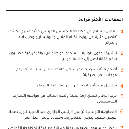
المقالات الأكثر قراءة
1
العميل السابق في مكافحة التجسس الفرنسي ماثيو غديري يكشف
تفاصيل مثيرة عن روابط نظام الملالي والبوليساريو وحزب الله
والجزائر
2
تأشيرة الدخول للولايات المتحدة: مواطنو 30 دولة إفريقية مطالبون
بدفع كفالة تصل إلى 20 ألف دولار
3
أضخم ثلاثة سدود بالمغرب: هل حافظت على نسب ملئها رغم
موجات الحر الصيفية؟
4
تفاصيل منشأة رياضية كبرى مرتقبة بالدار البيضاء
5
حرب الأرقام تعمق أزمة سبتة وتضع إسبانيا في مواجهة التضارب
المؤسساتي
6
المعارضة التونسية تراسل الرئيس الجزائري عبد المجيد تبون: دعمك
لقيس سعيد يكرس الدكتاتورية.. وسيادة تونس خط أحمر
7
«مطارِدو سموم الصيف».. رحلة ميدانية مع فرقة لمكافحة القوارض