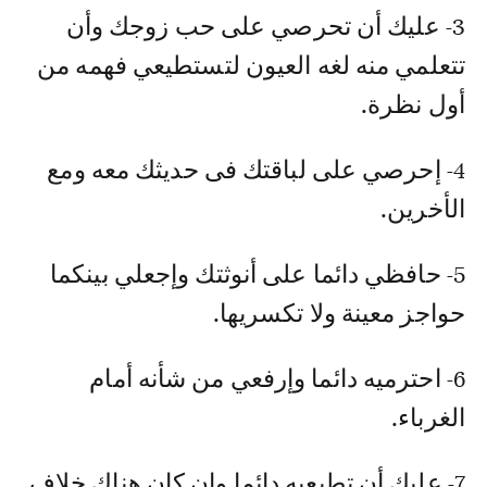
3- عليك أن تحرصي على حب زوجك وأن
تتعلمي منه لغه العيون لتستطيعي فهمه من
أول نظرة.
4- إحرصي على لباقتك فى حديثك معه ومع
الأخرين.
5- حافظي دائما على أنوثتك وإجعلي بينكما
حواجز معينة ولا تكسريها.
6- احترميه دائما وإرفعي من شأنه أمام
الغرباء.
7- عليك أن تطيعيه دائما وإن كان هناك خلاف