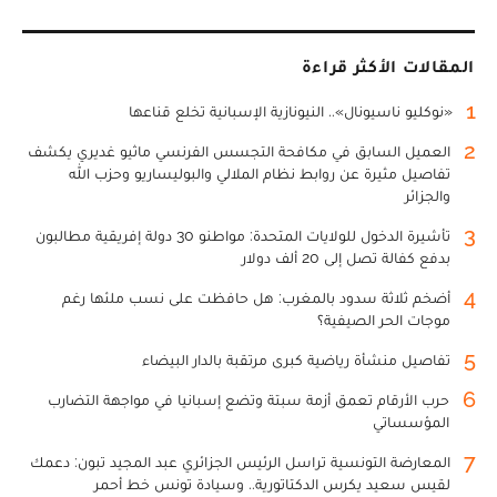
المقالات الأكثر قراءة
1
«نوكليو ناسيونال».. النيونازية الإسبانية تخلع قناعها
2
العميل السابق في مكافحة التجسس الفرنسي ماثيو غديري يكشف
تفاصيل مثيرة عن روابط نظام الملالي والبوليساريو وحزب الله
والجزائر
3
تأشيرة الدخول للولايات المتحدة: مواطنو 30 دولة إفريقية مطالبون
بدفع كفالة تصل إلى 20 ألف دولار
4
أضخم ثلاثة سدود بالمغرب: هل حافظت على نسب ملئها رغم
موجات الحر الصيفية؟
5
تفاصيل منشأة رياضية كبرى مرتقبة بالدار البيضاء
6
حرب الأرقام تعمق أزمة سبتة وتضع إسبانيا في مواجهة التضارب
المؤسساتي
7
المعارضة التونسية تراسل الرئيس الجزائري عبد المجيد تبون: دعمك
لقيس سعيد يكرس الدكتاتورية.. وسيادة تونس خط أحمر