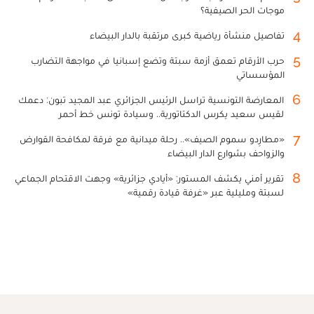
موجات الحر الصيفية؟
4
تفاصيل منشأة رياضية كبرى مرتقبة بالدار البيضاء
5
حرب الأرقام تعمق أزمة سبتة وتضع إسبانيا في مواجهة التضارب
المؤسساتي
6
المعارضة التونسية تراسل الرئيس الجزائري عبد المجيد تبون: دعمك
لقيس سعيد يكرس الدكتاتورية.. وسيادة تونس خط أحمر
7
«مطارِدو سموم الصيف».. رحلة ميدانية مع فرقة لمكافحة القوارض
والزواحف بشوارع الدار البيضاء
8
تقرير أمني يكشف المستور: «أيادي جزائرية» وجهت الاقتحام الجماعي
لسبتة ومليلية عبر «غرفة قيادة رقمية»