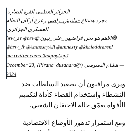
الجزائر العظمى القوة الضاربة
مجرد هشتاغ
#مانيش_راضي
زعزع أركان النظام
العسكري الجزائري.
🔴الاهم هو نحن
#راضيين_على_تبون
@hrw_ar
@hrw
@hrw_fr
@AmnestyAR
@amnesty
@khaleddrareni
pic.twitter.com/c9mqmy0ap1
— هشام السنوسي (@Pirana_dusahara)
December 23,
2024
ويرى مراقبون أن تصعيد السلطات ضد
النشطاء واستخدام القضاء كأداة لتكميم
الأفواه يعمّق حالة الاحتقان الشعبي.
ومع استمرار تدهور الأوضاع الاقتصادية