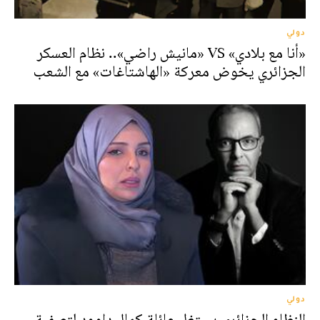
دولي
«أنا مع بلادي» VS «مانيش راضي».. نظام العسكر
الجزائري يخوض معركة «الهاشتاغات» مع الشعب
دولي
النظام الجزائري يستغل عائلة كمال داوود لتصفية