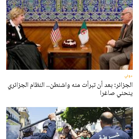
دولي
الجزائر: بعد أن تبرأت منه واشنطن.. النظام الجزائري
ينحني صاغرا