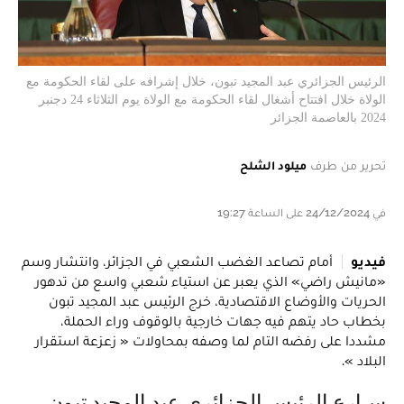
الرئيس الجزائري عبد المجيد تبون، خلال إشرافه على لقاء الحكومة مع
الولاة خلال افتتاح أشغال لقاء الحكومة مع الولاة يوم الثلاثاء 24 دجنبر
2024 بالعاصمة الجزائر
تحرير من طرف
ميلود الشلح
في 24/12/2024 على الساعة 19:27
فيديو
أمام تصاعد الغضب الشعبي في الجزائر، وانتشار وسم
«مانيش راضي» الذي يعبر عن استياء شعبي واسع من تدهور
الحريات والأوضاع الاقتصادية، خرج الرئيس عبد المجيد تبون
بخطاب حاد يتهم فيه جهات خارجية بالوقوف وراء الحملة،
مشددا على رفضه التام لما وصفه بمحاولات « زعزعة استقرار
البلاد ».
سارع الرئيس الجزائري عبد المجيد تبون،