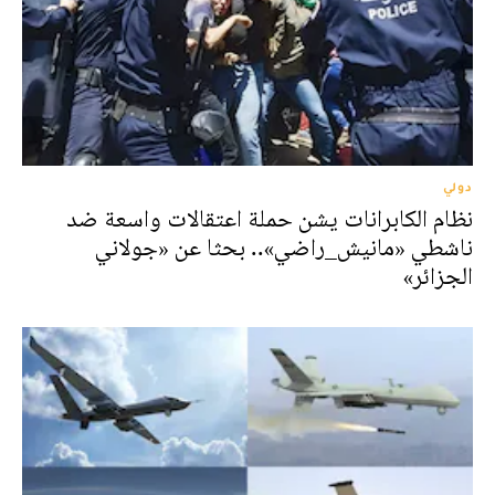
دولي
نظام الكابرانات يشن حملة اعتقالات واسعة ضد
ناشطي «مانيش_راضي».. بحثا عن «جولاني
الجزائر»