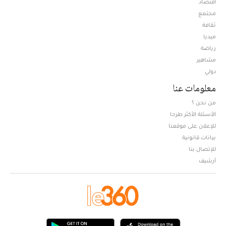
اقتصاد
مجتمع
ثقافة
ميديا
Opens in new window
رياضة
مشاهير
دولي
معلومات عنا
من نحن ؟
الأسئلة الأكثر طرحا
للإعلان على موقعنا
بيانات قانونية
للإتصال بنا
أرشيف