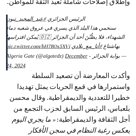
وإطلاق إصلاحات شاملة تعيد الثقة للمواطن.
الرئيس الجزائري
#عبد_المجيد_تبون
سنحمي هذا البلد الذي يسري في عروق شعبه دماء
الشهداء، فلا يظُنّنَ أحد أن الجزائر 🇩🇿 يُمكن افتراسها
بهاشتاغ
#أنا_مع_بلادي
pic.twitter.com/bH7R0x5XVi
— بوابة الجزائر - Algeria Gate (@algatedz)
December
24, 2024
وأكدت المعارضة أن تصعيد السلطة
واستمرارها في قمع الحريات يمثل تهديدا
خطيرا للتعددية والديمقراطية. وقال محسن
بلعباس، الرئيس السابق لحزب التجمع من
أجل الثقافة والديمقراطية:
« ما يجري اليوم
يعكس رغبة النظام في سجن الأفكار