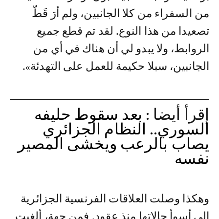
من السفراء من كلا الجانبين، ولم أرَ قَطّ
تصعيدا من هذا النوع. لقد تم قطع جميع
الروابط، ولا يبدو لي أن هناك في أي من
الجانبين، سبلا حكيمة للعمل على التهدئة».
إقرأ أيضا :
بعد سقوط حليفه
السوري.. النظام الجزائري
يصاب بالرعب ويخشى المصير
نفسه
وهكذا وصلت العلاقات الفرنسية الجزائرية
إلى أسوأ حالاتها منذ عقود. فمن جهة، ألغيت