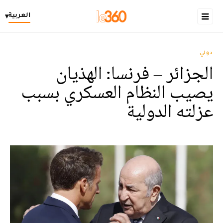
العربية
▾
دولي
الجزائر – فرنسا: الهذيان
يصيب النظام العسكري بسبب
عزلته الدولية