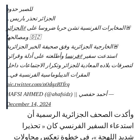
للصبر حدود
الجزائر تحذر باريس ..
🚨المخابرات الفرنسية تشن حربا ضروسا على
#الجزائر
🇩🇿 ومصالحها
🚨الخارجية الجزائرية وفق صحيفة الخبر الجزائرية
استدعت سفير
#فرنسا
وأطلعته على أدلة وقرائن
لتصرفات بلاده المعادية للجزائر وتكرار الاجتماعات داخل
المقرات الديبلوماسية الفرنسية في…
pic.twitter.com/n0dqzRTfrq
— أحمد حفصي || HAFSI AHMED (@ahafsidz)
December 14, 2024
وأكدت الصحف الجزائرية الرسمية أن
استدعاء السفير الفرنسي كان « تحذيرا
شديد اللهجة »، في خطوة تعكس محاولات