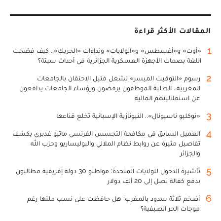
المقالات الأكثر قراءة
1
«أوت» و«أغسطس» و«الولايات» ونداءات «الحريك».. كيف فضحت
اللغة بصمات الأجهزة العسكرية الجزائرية في أحداث سبتة؟
2
رسوم «التوقيت الميسر» تشعل فتيل الاحتقان بالجامعات
المغربية.. الطلبة الموظفون يرفضون ورؤساء الجامعات يدافعون
عن استقلاليتهم المالية
3
«نوكليو ناسيونال».. النيونازية الإسبانية تخلع قناعها
4
العميل السابق في مكافحة التجسس الفرنسي ماثيو غديري يكشف
تفاصيل مثيرة عن روابط نظام الملالي والبوليساريو وحزب الله
والجزائر
5
تأشيرة الدخول للولايات المتحدة: مواطنو 30 دولة إفريقية مطالبون
بدفع كفالة تصل إلى 20 ألف دولار
6
أضخم ثلاثة سدود بالمغرب: هل حافظت على نسب ملئها رغم
موجات الحر الصيفية؟