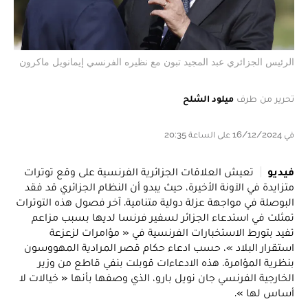
الرئيس الجزائري عبد المجيد تبون مع نظيره الفرنسي إيمانويل ماكرون
تحرير من طرف
ميلود الشلح
في 16/12/2024 على الساعة 20:35
فيديو
تعيش العلاقات الجزائرية الفرنسية على وقع توترات
متزايدة في الآونة الأخيرة، حيث يبدو أن النظام الجزائري قد فقد
البوصلة في مواجهة عزلة دولية متنامية. آخر فصول هذه التوترات
تمثلت في استدعاء الجزائر لسفير فرنسا لديها بسبب مزاعم
تفيد بتورط الاستخبارات الفرنسية في « مؤامرات لزعزعة
استقرار البلاد »، حسب ادعاء حكام قصر المرادية المهووسون
بنظرية المؤامرة. هذه الادعاءات قوبلت بنفي قاطع من وزير
الخارجية الفرنسي جان نويل بارو، الذي وصفها بأنها « خيالات لا
أساس لها ».