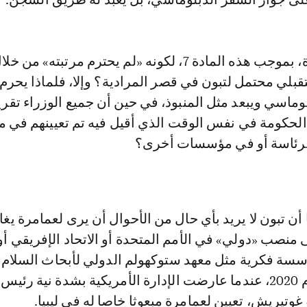
هل انتقد لعمامرة، بموجب هذه المادة 7، لكونه «لم يحترم مرتبته» 
بلي محتمل لتبون في قصر المرادية؟ وإلا، فلماذا يحرم
وماسي ويبعد مثل المنبوذ، في حين أن جميع الوزراء تقريب
الحكومة في نفس الوقت الذي أقيل فيه تم تعيينهم في 
الرئاسة أو في مؤسسات أخرى؟
أن تبون لا يريد بأي حال من الأحوال أن يرى لعمامرة يغا
ى منصب «دولي» في الأمم المتحدة أو الاتحاد الإفريقي أ
ؤسسة فكرية مثل معهد ستوكهولم الدولي لأبحاث السلام 
انضم إليه في عام 2020، عندما عارضت الإدارة الأمريكية بشدة نية رئي
غوتيريش، تعيين لعمامرة مبعوثا خاصا له في ليبيا.