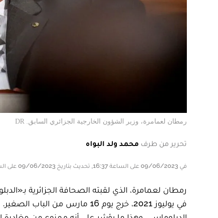
رمطان لعمامرة، وزير الشؤون الخارجية الجزائري السابق. DR
تحرير من طرف
محمد ولد البواه
في 09/06/2023 على الساعة 16:37, تحديث بتاريخ 09/06/2023 على الساعة 16:00
رمطان لعمامرة، الذي لقبته الصحافة الجزائرية بـ«ا
في يوليوز 2021، خرج يوم 16 مارس 
الدبلوماسي. وهذا ما يؤشر على أنه ممنوع من مغادرة ال