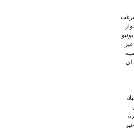
 يرغب
واز
تح يونيو
غير
ية،
 أي
ا،
رة
غير