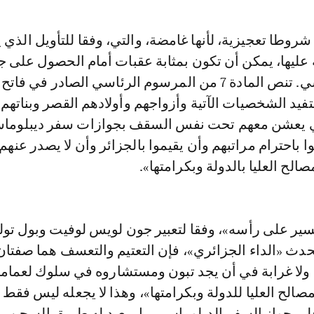
ك شروطا تعجيزية، لأنها غامضة، والتي، وفقا للتأويل الذي
عليها، يمكن أن تكون بمثابة عقبات أمام الحصول على ج
السفر الدبلوماسي. تنص المادة 7 من المرسوم الرئاسي الصادر في فا
فيد الشخصيات الآتية وأزواجهم وأولادهم القصر وبناتهم 
ئي يعشن معهم تحت نفس السقف بجوازات سفر ديبلوماس
 باحترام مراتبهم وأن يقيموا بالجزائر وأن لا يصدر عنهم
ح العليا بالدولة وبكرامتها».
سير على رأسه»، وفقا لتعبير جون لويس لوفيت وبول توليل
حدث «الداء الجزائري»، فإن التعتيم والتعسف هما صفتان
. ولا غرابة في أن يجد تبون ومستشاروه في سلوك لعمام
الح العليا للدولة وبكرامتها»، وهذا لا يجعله ليس فقط 
 جواز السفر الدبلوماسي، بل يعبد له طريق السجن.