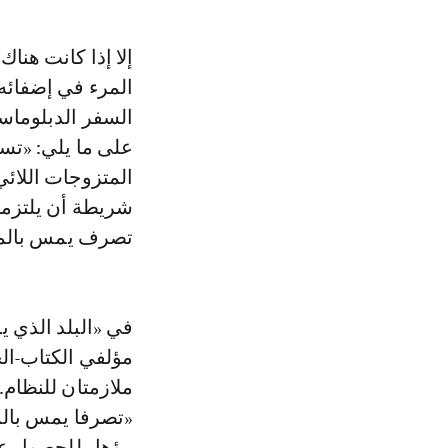
إلا إذا كانت هنا
المرء في إضفائه 
على ما يلي: «تست
المتزوجات اللا
شريطة أن يلتزموا
تصرف يمس بالمصال
في «البلد الذي ي
مؤلفي الكتاب-ال
ملازمتان للنظام
«تصرفا يمس بالمص
مؤهل للحصول على