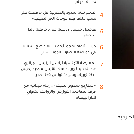
20 ألف دولار
أضخم ثلاثة سدود بالمغرب: هل حافظت على
4
نسب ملئها رغم موجات الحر الصيفية؟
تفاصيل منشأة رياضية كبرى مرتقبة بالدار
5
البيضاء
حرب الأرقام تعمق أزمة سبتة وتضع إسبانيا
6
في مواجهة التضارب المؤسساتي
المعارضة التونسية تراسل الرئيس الجزائري
7
عبد المجيد تبون: دعمك لقيس سعيد يكرس
الدكتاتورية.. وسيادة تونس خط أحمر
«مطارِدو سموم الصيف».. رحلة ميدانية مع
8
فرقة لمكافحة القوارض والزواحف بشوارع
الدار البيضاء
خارجية