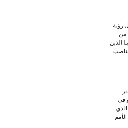
من خلال رؤية
 من
ا الذين
مناصب
در
و في
الذي
س الأمم