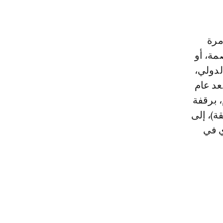
لعمامرة
مة، أو
لدولي،
عد عام
، برقفة
ة)، إلى
ي في