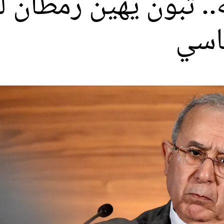
ته.. تبون يهين رمطان
ماسي