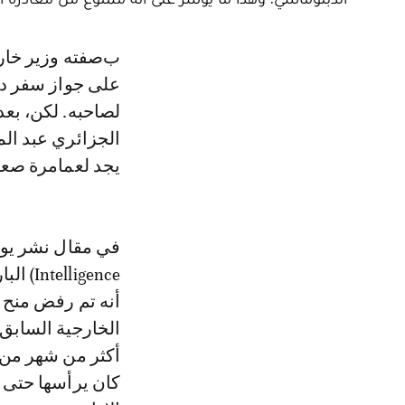
بصفته وزير خارجية سابق، يحق لرمطان لعمامرة السفر خارج الجزائر والحصول
على جواز سفر دبل
لصاحبه. لكن، بعد
الجزائري عبد الم
يجد لعمامرة صعو
igence
أنه تم رفض منح 
الخارجية السابق
أكثر من شهر من 
كان يرأسها حتى