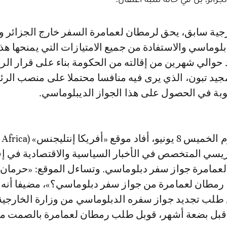
وماسي والاستفادة من جميع الامتيازات التي يمنحها هذا
 حوالي شهرين من إقالته من الحكومة بناء على قرار ال
جيد تبون، الذي يرى فيه منافسا محتملا على منصب الرئ
بة في الحصول على هذا الجواز الديبلوماسي.
في مقال نشر يوم الخميس 8 يونيو، أفاد موقع «أفريكا إنتليجنس» (Africa
Intell) الباريسي المتخصص في الأخبار السياسية والاقتصادية في إ
لعمامرة جواز سفر دبلوماسي. وتساءل الموقع: «حرمان 
 رمطان لعمامرة من جواز سفر دبلوماسي؟»، مضيفا أنه 
طلب تجديد جواز سفره الدبلوماسي من وزارة الخارجية 
 قبل بضعة أشهر، قوبل طلب رمطان لعمامرة بالصمت م