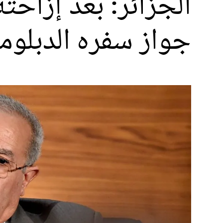
الجزائر: بعد إزاح
جواز سفره الدبلو