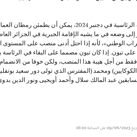
بحلول الانتخابات الرئاسية في دجنبر 2024، يمكن أن يطمئن رمطان ا
ى وضعه في ما يشبه الإقامة الجبرية في الجزائر العاص
راب الوطني»، لأنه إذا احتل أدنى منصب على المستوى ا
ى تبون. إذا كان تبون مصمما على البقاء في الرئاسة ب
ليس فقط من أجل هيبة هذا المنصب، ولكن خوفا من الانضمام
الكوكايين) ومحمد (المفترس الذي تولى دور سعيد بوتفليق
السابقين عبد المالك سلال وأحمد أويحيى ونور الدين بدو