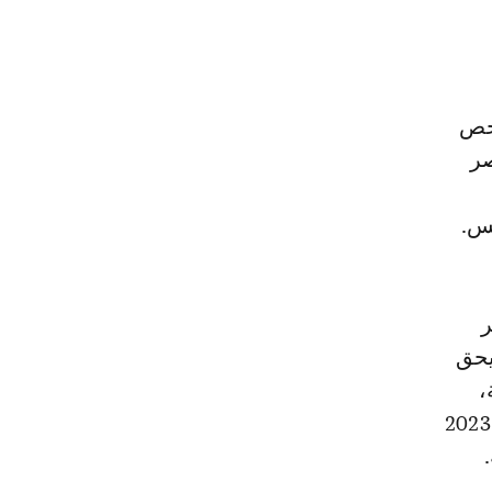
شخص
صر
نس.
فر
يحق
،
بحسب المادة 7 من المرسوم الرئاسي رقم 23-201 المؤرخ في فاتح يونيو 2023