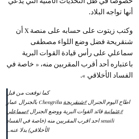
خصوصا في ظل التحديات الأمنية التي يدعي
أنها تواجه البلاد.
وكتب زيتوت على حسابه على منصة X أن
شنقريحة فضل وضع اللواء مصطفى
سماعلي على رأس قيادة القوات البرية
باعتباره أحد أقرب المقربين منه، « خاصة في
الفساد الأخلاقي ».
كما توقعت من قبل
اطاح اليوم الجنرال
#شنقريحة
Chengriha بالجنرال عمار
#عثمانية
قائد القوات البرية ووضع الجنرال
#سماعلي
smaili احد اقرب المقربين منه (خاصة في الفساد
الأخلاقي) بدلا عنه...