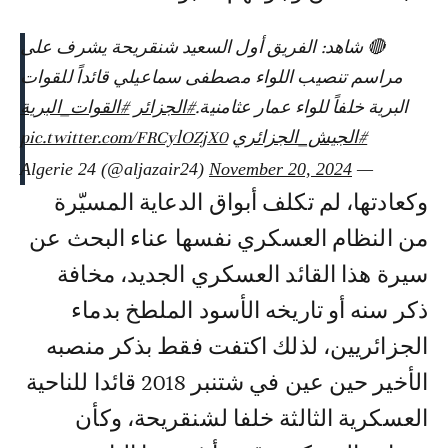
🔴 شاهد: الفريق أول السعيد شنقريحة يشرف على
مراسم تنصيب اللواء مصطفى سماعيلي قائداً للقوات
البرية خلفاً للواء عمار عثامنية.
#الجزائر
#القوات_البرية
#الجيش_الجزائري
pic.twitter.com/FRCylOZjX0
November 20, 2024
— Algerie 24 (@aljazair24)
وكعادتها، لم تكلف أبواق الدعاية المسيّرة
من النظام العسكري نفسها عناء البحث عن
سيرة هذا القائد العسكري الجديد، مخافة
ذكر سنه أو تاريخه الأسود الملطخ بدماء
الجزائريين، لذلك اكتفت فقط بذكر منصبه
الأخير حين عين في شتنبر 2018 قائدا للناحية
العسكرية الثالثة خلفا لشنقريحة، وكأن