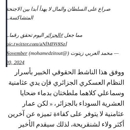
صراع على السلطان والمال لا يهدأ أبدا بين الاجنحة
المتشاكسة…
مما جعل
#الجزائر
اليوم تحقق رقما…
pic.twitter.com/aNlMIW8Szl
— محمد العربي زيتوت (@mohamedzitout)
November
20, 2024
ووفق هذا الناشط الحقوقي الخبير بأسرار
النظام العسكري الجزائري فإن يدي عثامنية
وسماعلي كلاهما ملطختان بدماء ضحايا
العشرية السوداء بالجزائر، « لكن عمار
عثامنية لا يتوفر على كفاءة تميزه عن آخرين
أكثر ولاء لشنقريحة، لذلك سيقدم الأخير