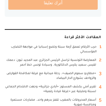
أترك تعليقا
المقالات الأكثر قراءة
1
حرب الأرقام تعمق أزمة سبتة وتضع إسبانيا في مواجهة التضارب
المؤسساتي
2
المعارضة التونسية تراسل الرئيس الجزائري عبد المجيد تبون: دعمك
لقيس سعيد يكرس الدكتاتورية.. وسيادة تونس خط أحمر
3
«مطارِدو سموم الصيف».. رحلة ميدانية مع فرقة لمكافحة القوارض
والزواحف بشوارع الدار البيضاء
4
تقرير أمني يكشف المستور: «أيادي جزائرية» وجهت الاقتحام الجماعي
لسبتة ومليلية عبر «غرفة قيادة رقمية»
5
أسعار المحروقات بالمغرب تقفز بدرهم واحد.. مضاربات مستمرة
ومنافسة صورية