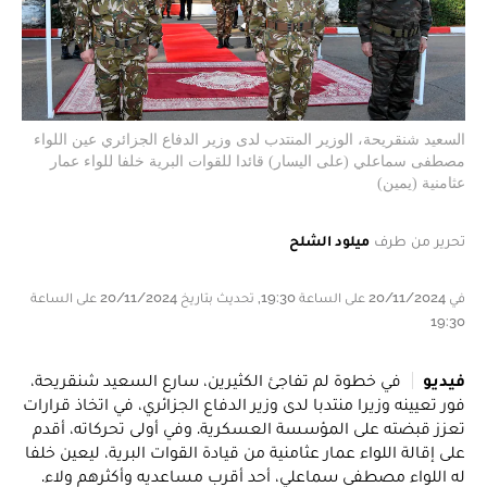
السعيد شنقريحة، الوزير المنتدب لدى وزير الدفاع الجزائري عين اللواء
مصطفى سماعلي (على اليسار) قائدا للقوات البرية خلفا للواء عمار
عثامنية (يمين)
تحرير من طرف
ميلود الشلح
في 20/11/2024 على الساعة 19:30, تحديث بتاريخ 20/11/2024 على الساعة
19:30
فيديو
في خطوة لم تفاجئ الكثيرين، سارع السعيد شنقريحة،
فور تعيينه وزيرا منتدبا لدى وزير الدفاع الجزائري، في اتخاذ قرارات
تعزز قبضته على المؤسسة العسكرية. وفي أولى تحركاته، أقدم
على إقالة اللواء عمار عثامنية من قيادة القوات البرية، ليعين خلفا
له اللواء مصطفى سماعلي، أحد أقرب مساعديه وأكثرهم ولاء.