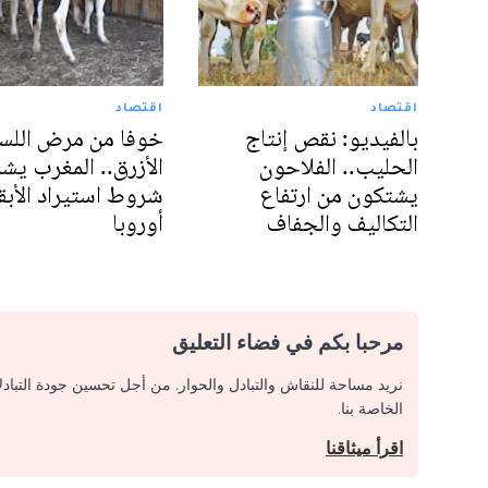
اقتصاد
اقتصاد
بالفيديو: نقص إنتاج
خوفا من مرض اللس
الحليب.. الفلاحون
الأزرق.. المغرب يشد
يشتكون من ارتفاع
شروط استيراد الأبق
التكاليف والجفاف
أوروبا
مرحبا بكم في فضاء التعليق
نريد مساحة للنقاش والتبادل والحوار. من أجل تحسين جودة التباد
الخاصة بنا.
اقرأ ميثاقنا