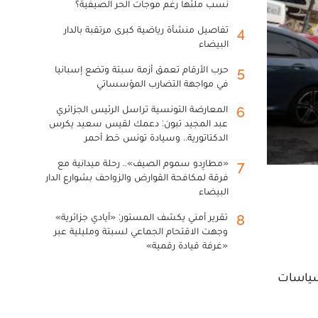
نسب ملئها رغم موجات الحر الصيفية؟
تفاصيل منشأة رياضية كبرى مرتقبة بالدار
4
البيضاء
حرب الأرقام تعمق أزمة سبتة وتضع إسبانيا
5
في مواجهة التضارب المؤسساتي
المعارضة التونسية تراسل الرئيس الجزائري
6
عبد المجيد تبون: دعمك لقيس سعيد يكرس
الدكتاتورية.. وسيادة تونس خط أحمر
«مطارِدو سموم الصيف».. رحلة ميدانية مع
7
فرقة لمكافحة القوارض والزواحف بشوارع الدار
البيضاء
تقرير أمني يكشف المستور: «أيادي جزائرية»
8
وجهت الاقتحام الجماعي لسبتة ومليلية عبر
«غرفة قيادة رقمية»
لسياسات