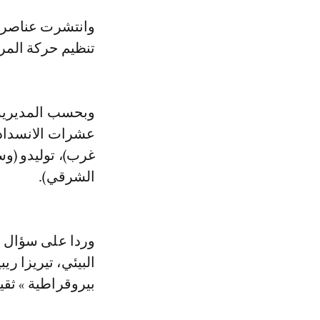
وانتشرت عناصر 
تنظيم حركة المر
وبحسب المديرية ا
عشرات الانسدادا
غرب)، توليدو (و
الشرقي).
البيئي، تيريزا ري
بيروقراطية » ثقي