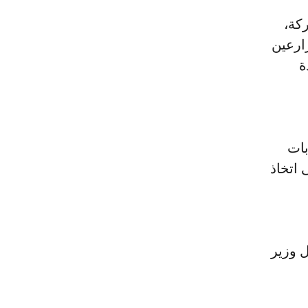
زارعين
ة
بات
 اتخاذ
ل وزير