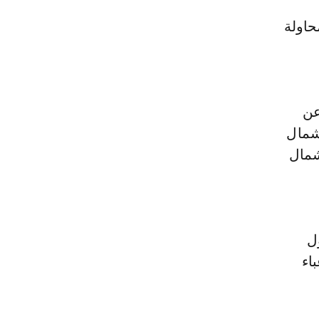
حاولة
عن
(شمال
شمال
لتحول
باء