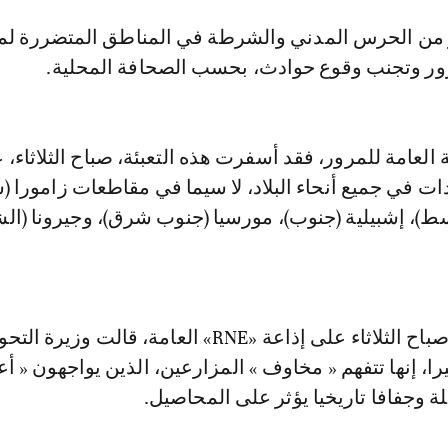
من الحرس المدني والشرطة في المناطق المتضررة لم
ور وتجنب وقوع حوادث، بحسب الصحافة المحلية.
لعامة للمرور، فقد أسفرت هذه التعبئة، صباح الثلاثاء، 
ت في جميع أنحاء البلاد، لا سيما في مقاطعات زامورا 
سط)، إشبيلية (جنوب)، مورسيا (جنوب شرق)، وجيرونا (ال
وردا على سؤال صباح الثلاثاء على إذاعة «RNE» العامة، قالت وزيرة ا
بيرا، إنها تتفهم « مخاوف » المزارعين، الذين يواجهون « أع
لة وجفافا تاريخيا يؤثر على المحاصيل.