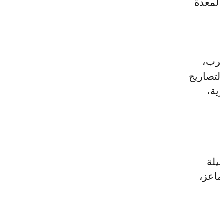
ية المعدة
رب،
لتصاريح
ة،
لة
الماعز،