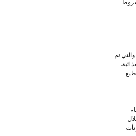
 شروط
والتي تم
ائية،
طيع
سا»
لال
تأت