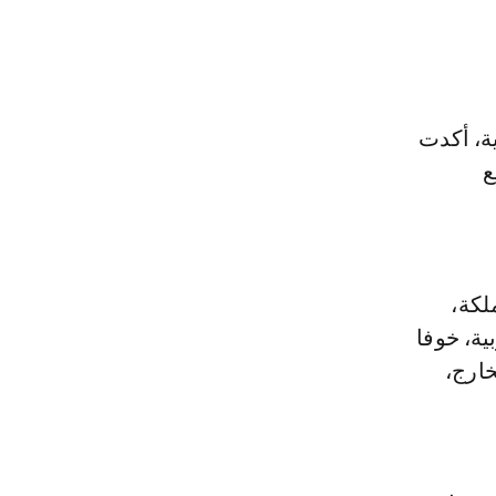
ية، أكدت
نع
لكة،
ية، خوفا
خارج،