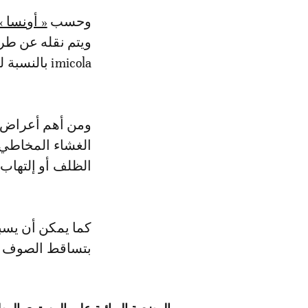
وحسب
« أونسا »
imicola بالنسبة للمغرب.
ومن أهم أعراض ه
الغشاء المخاطي ل
الظلف أو إلتهاب 
بتساقط الصوف و ا