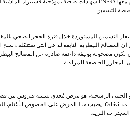
للبلدان التي أبرم معها ONSSA شهادات صحية نموذجية لاستيراد الماش
صصة للتسمين.
بقار التسمين المستوردة خلال فترة الحجر الصحي بالمغ
أن المصالح البيطرية التابعة له هي التي ستتكلف بمنح ا
 تكون مصحوبة بوثيقة داعمة صادرة عن المصالح البيطري
 المجازر الخاضعة للمراقبة.
و الحمى الرشحية، هو مرض مُعدي يسببه فيروس من فصي
Réoviridés، صنف Orbivirus. يصيب هذا المرض على الخصوص الأغنام، 
المجترات البرية.