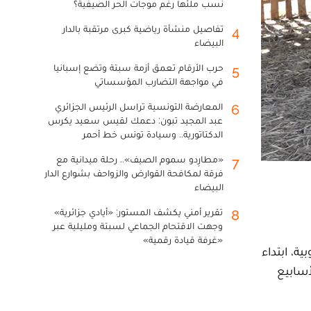
نسب ملئها رغم موجات الحر الصيفية؟
تفاصيل منشأة رياضية كبرى مرتقبة بالدار
4
البيضاء
حرب الأرقام تعمق أزمة سبتة وتضع إسبانيا
5
في مواجهة التضارب المؤسساتي
المعارضة التونسية تراسل الرئيس الجزائري
6
عبد المجيد تبون: دعمك لقيس سعيد يكرس
الدكتاتورية.. وسيادة تونس خط أحمر
«مطارِدو سموم الصيف».. رحلة ميدانية مع
7
فرقة لمكافحة القوارض والزواحف بشوارع الدار
البيضاء
تقرير أمني يكشف المستور: «أيادي جزائرية»
8
وجهت الاقتحام الجماعي لسبتة ومليلية عبر
«غرفة قيادة رقمية»
ة، ابتداء
الأسابيع