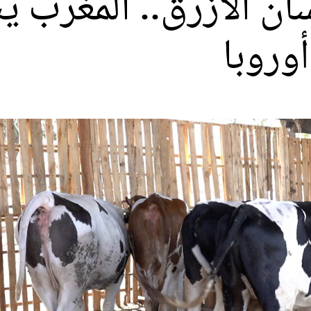
ن الأزرق.. المغرب 
أوروبا