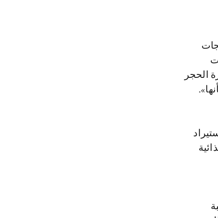
جات
ظهرت
ة الحجر
ها».
تيراد
ائية
ة