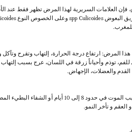
، فإن العلامات السريرية لهذا المرض تظهر فقط عند الأغ
ويتم نقله عن طريق البعوض spp Culicoides وعلى ا
ذا المرض: ارتفاع درجة الحرارة، إلتهاب وتقرح وتآكل و
لفم، توذم وأحياناً زرقة في اللسان، عرج بسبب إلتهاب 
القدم والعضلات، الإجهاض.
كما يمكن أن يسبب الموت في حدود 8 إلى 10 أيام أو الشفاء ال
لعقم و تأخر النمو.