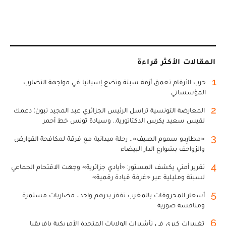
المقالات الأكثر قراءة
1
حرب الأرقام تعمق أزمة سبتة وتضع إسبانيا في مواجهة التضارب
المؤسساتي
2
المعارضة التونسية تراسل الرئيس الجزائري عبد المجيد تبون: دعمك
لقيس سعيد يكرس الدكتاتورية.. وسيادة تونس خط أحمر
3
«مطارِدو سموم الصيف».. رحلة ميدانية مع فرقة لمكافحة القوارض
والزواحف بشوارع الدار البيضاء
4
تقرير أمني يكشف المستور: «أيادي جزائرية» وجهت الاقتحام الجماعي
لسبتة ومليلية عبر «غرفة قيادة رقمية»
5
أسعار المحروقات بالمغرب تقفز بدرهم واحد.. مضاربات مستمرة
ومنافسة صورية
6
تغييرات كبرى في تأشيرات الولايات المتحدة الأمريكية بإفريقيا