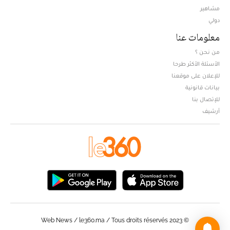
مشاهير
دولي
معلومات عنا
من نحن ؟
الأسئلة الأكثر طرحا
للإعلان على موقعنا
بيانات قانونية
للإتصال بنا
أرشيف
© Web News / le360.ma / Tous droits réservés 2023