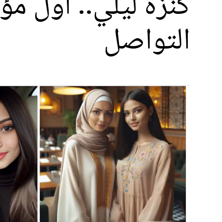
كنزة ليلي.. أول مؤ
التواصل