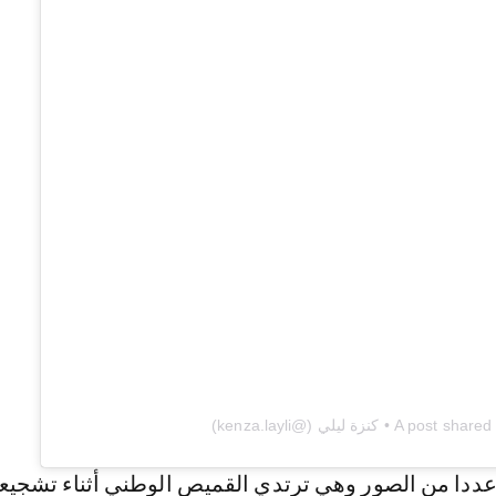
 • كنزة ليلي (@kenza.layli)
ددا من الصور وهي ترتدي القميص الوطني أثناء تشجيعه