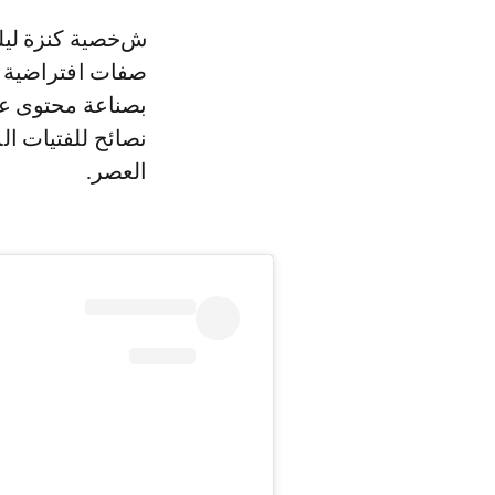
شخصية كنزة ليلي المطورة بالذكاء الاصطناعي، ركز مخترعوها على إعطائها
صفات افتراضية م
بصناعة محتوى عن
نصائح للفتيات ا
العصر.