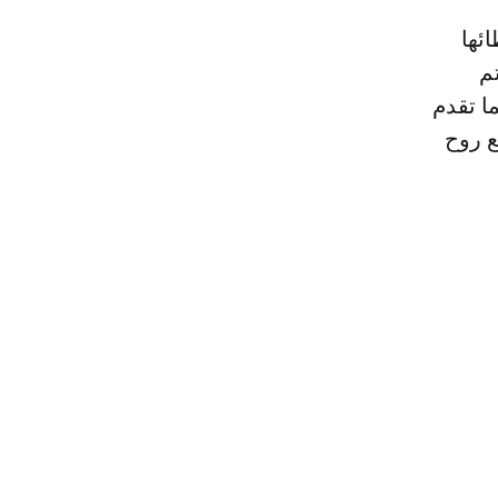
م
ا تقدم
ع روح