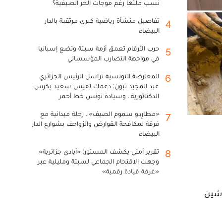
نسب ملئها رغم موجات الحر الصيفية؟
تفاصيل منشأة رياضية كبرى مرتقبة بالدار
4
البيضاء
حرب الأرقام تعمق أزمة سبتة وتضع إسبانيا
5
في مواجهة التضارب المؤسساتي
المعارضة التونسية تراسل الرئيس الجزائري
6
عبد المجيد تبون: دعمك لقيس سعيد يكرس
الدكتاتورية.. وسيادة تونس خط أحمر
«مطارِدو سموم الصيف».. رحلة ميدانية مع
7
فرقة لمكافحة القوارض والزواحف بشوارع الدار
البيضاء
تقرير أمني يكشف المستور: «أيادي جزائرية»
8
وجهت الاقتحام الجماعي لسبتة ومليلية عبر
«غرفة قيادة رقمية»
دشين