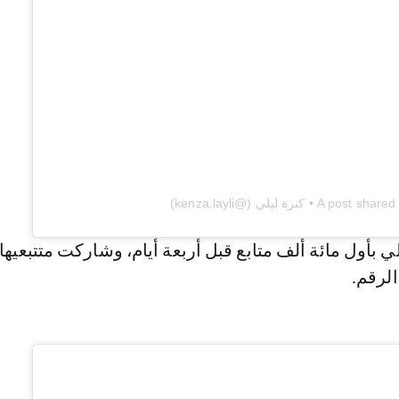
 • كنزة ليلي (@kenza.layli)
ي بأول مائة ألف متابع قبل أربعة أيام، وشاركت متتبعيها
لرقم.