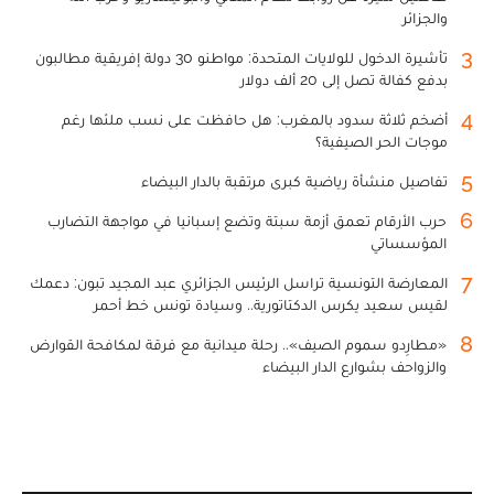
والجزائر
3
تأشيرة الدخول للولايات المتحدة: مواطنو 30 دولة إفريقية مطالبون
بدفع كفالة تصل إلى 20 ألف دولار
4
أضخم ثلاثة سدود بالمغرب: هل حافظت على نسب ملئها رغم
موجات الحر الصيفية؟
5
تفاصيل منشأة رياضية كبرى مرتقبة بالدار البيضاء
6
حرب الأرقام تعمق أزمة سبتة وتضع إسبانيا في مواجهة التضارب
المؤسساتي
7
المعارضة التونسية تراسل الرئيس الجزائري عبد المجيد تبون: دعمك
لقيس سعيد يكرس الدكتاتورية.. وسيادة تونس خط أحمر
8
«مطارِدو سموم الصيف».. رحلة ميدانية مع فرقة لمكافحة القوارض
والزواحف بشوارع الدار البيضاء