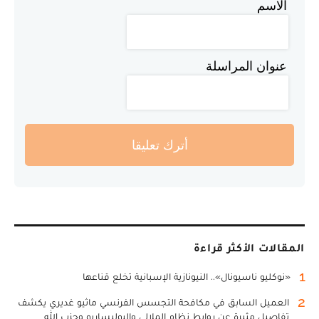
الاسم
عنوان المراسلة
أترك تعليقا
المقالات الأكثر قراءة
1
«نوكليو ناسيونال».. النيونازية الإسبانية تخلع قناعها
2
العميل السابق في مكافحة التجسس الفرنسي ماثيو غديري يكشف
تفاصيل مثيرة عن روابط نظام الملالي والبوليساريو وحزب الله