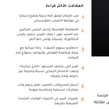
المقالات الأكثر قراءة
حرب الأرقام تعمق أزمة سبتة وتضع إسبانيا
1
في مواجهة التضارب المؤسساتي
المعارضة التونسية تراسل الرئيس الجزائري
2
عبد المجيد تبون: دعمك لقيس سعيد يكرس
الدكتاتورية.. وسيادة تونس خط أحمر
«مطارِدو سموم الصيف».. رحلة ميدانية مع
3
فرقة لمكافحة القوارض والزواحف بشوارع الدار
البيضاء
تقرير أمني يكشف المستور: «أيادي جزائرية»
4
وجهت الاقتحام الجماعي لسبتة ومليلية عبر
«غرفة قيادة رقمية»
أسعار المحروقات بالمغرب تقفز بدرهم واحد..
5
مضاربات مستمرة ومنافسة صورية
 فرنسا
تغييرات كبرى في تأشيرات الولايات المتحدة
6
ن مقابلة
الأمريكية بإفريقيا