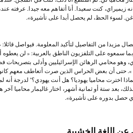
ه زيميراي، كنت سعيدا. أنا أتفاهم معه جيدا. عرفته عندم
غن. لسوء الحظ، لم يحصل أبدا على تأشيرة».
ال مزيدا من التفاصيل لتأكيد المعلومة. فيواصل قائلا: 
ما سمعوه على التلفزيون الناطق بالعربية: « لن يعطوه أب
دي، وهو محامي الرهائن الإسرائيليين وأدلى بتصريحات ف
 ». حتى أن بعض الحراس الذين صرت أتعاطف معهم كانو
ماذا اخترت محاميا يهوديا؟ هل أنت يهودي؟" لدرجة أنه لم
ذلك، بعد ستة أو ثمانية أشهر، اختار غاليمار محاميا آخر هو
ذي حصل بدوره على تأشيرة».
عن اللغة الخشبية