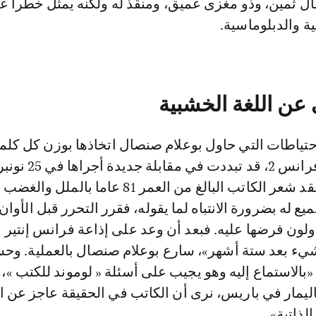
ال ثمين، وذو مغزى عميق، ومنقذ له ولكنه يمثل خطراً ع
ة والدبلوماسية.
عن اللغة الخشبية
حتياطات التي حاول بوعلام صنصال اتخاذها بوزن كل كلمة
جراها في 25 نونبر مع
. فقد شعر الكاتب البالغ من العمر 81 عاما بالملل وا
يع له بضرورة الانتباه لما يقوله، فقرر التحرر قبل الأوان
ولون فرضها عليه. فبعد أن وعد على إذاعة فرانس إنتير 
ء بعد ستة أشهر»، سارع بوعلام صنصال بالعملية. وح
«بالاستماع إليه وهو يجيب على أسئلة « لوموند للكتب »،
ليمار في باريس، نرى أن الكاتب في الحقيقة عاجز عن ال
لذاتية».