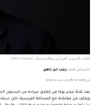
الكاتب الفرنسي الجزائري بوعلام صنصال. AFP or licensors
تحرير من طرف
زينب ابن زاهير
في 26/11/2025 على الساعة 17:00
بعد ثلاثة عشر يوما من إطلاق سراحه من السجون الجزائ
ويكثف من مقابلاته مع الصحافة الفرنسية. لكن حديثه، ال
نشرتها صحيفة «لوموند» وضع فيها الكاتب والروائي ال