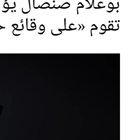
بوعلام صنصال يؤكد
تقوم «على وقائع ح