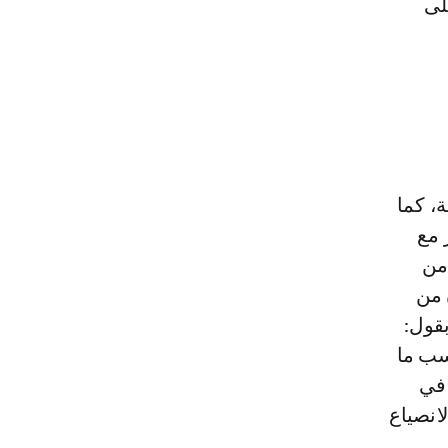
لى
، كما
لغضب من
 من
بقول:
سب ما
 في
انصياع