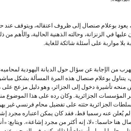
 يعود بوعلام صنصال إلى ظروف اعتقاله، ويتوقف عند حا
 عليها في الزنزانة، وحالته الذهنية الحالية، والأهم من ذل
 بلا مواربة على أسئلة شائكة للغاية.
هرب من الإجابة عن سؤال حول الديانة اليهودية لمحاميه 
، يتناول بوعلام صنصال هذه المرة المسألة بشكل مباشر
 منحه تأشيرة دخول إلى الجزائر، وهو دليل مزعج على م
خر المؤسسات الجزائرية. وكان رده على هذا الموضوع من
السلطات الجزائرية حثته على تفضيل محام فرنسي غير يه
 لم يُعلن عنه رسميا قط، فقد كان يمكن اعتباره مجرد إشا
ل هنا حاسما: «لا، إنه أكثر من مجرد إشاعة». ويتابع: «أ
تار محاميا لي. لم أستطع أنا ذلك، كنت في السجن. عندما