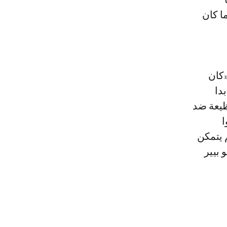
ا كان
«كان
دا
ظيعة ضد
ا
 يتمكن
 بيير