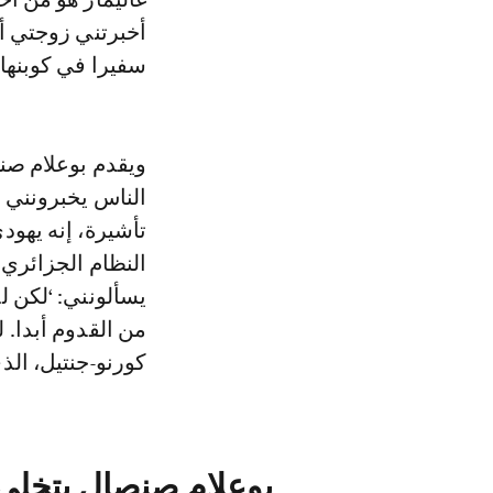
أخبرتني زوجتي أن
سفيرا في كوبنها
ويقدم بوعلام صنص
الناس يخبرونني ب
تأشيرة، إنه يهو
النظام الجزائري
يسألونني: ‘لكن ل
من القدوم أبدا. ل
كورنو-جنتيل، ال
بوعلام صنصال يتخلى 