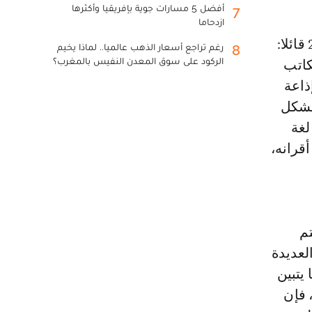
أفضل 5 مسارات جوية بإفريقيا وأكثرها
7
ازدحاما
رغم تراجع أسعار الذهب عالميا.. لماذا يخيم
8
الركود على سوق المعدن النفيس بالمغرب؟
كاتب
ذاعة
 بشكل
لغة
قرانه،
م
لعديدة
يتبين
 فإن