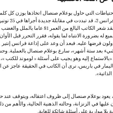
حتياطات التي حاول بوعلام صنصال اتخاذها بوزن كل كلمة
أوضح على قناة فرانس 2، قد تبددت في مقاب
صحيفة لوموند. فقد شعر الكاتب البالغ من العمر 81 عاما بالملل و
يع له بضرورة الانتباه لما يقوله، فقرر التحرر قبل الأوان
ولون فرضها عليه. فبعد أن وعد على إذاعة فرانس إنتير 
ء بعد ستة أشهر»، سارع بوعلام صنصال بالعملية. وح
«بالاستماع إليه وهو يجيب على أسئلة « لوموند للكتب »،
ليمار في باريس، نرى أن الكاتب في الحقيقة عاجز عن ال
لذاتية».
 يعود بوعلام صنصال إلى ظروف اعتقاله، ويتوقف عند حا
 عليها في الزنزانة، وحالته الذهنية الحالية، والأهم من ذل
 بلا مواربة على أسئلة شائكة للغاية.