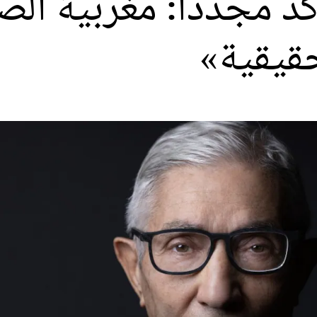
 مجددا: مغربية الص
قيقية»