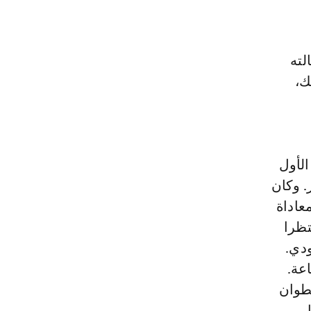
لته
ك،
الأول
. وكان
عاداة
تظرا
ودي.
عة.
نطوان