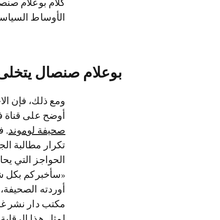
كلام بوعلام صنص
الأوساط السياسي
بوعلام صنصال يتخلى 
ومع ذلك، فإن الا
أوضح على قناة فرانس 2، قد تبددت في مقابلة جديدة أ
صحيفة لوموند
تكرار مطالبة الجم
الحواجز التي يحا
«سأخبركم بكل شي
أوردته الصحيفة، 
مكتب دار نشر غا
لمثل هذا الرقابة ا