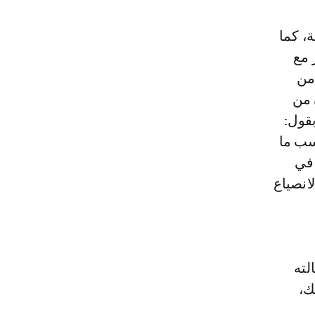
، كما
لة جديدة أجراها في 25 نونبر مع
الغضب من
 من
بقول:
سب ما
 في
انصياع
لته
ك،