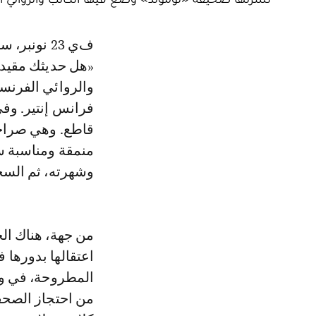
في 23 نونبر، سأله لوران ديلهاوس على شاشة نشرة أخبار قناة فرانس 2 قائلا:
«هل حديثك مقيد،
والروائي الفرنسي
فرانس إنتير. وفي
قاطع. وهي صراحة 
منمقة ومناسبة سي
وشهرته، ثم الس
من جهة، هناك ال
اعتقالها بدورها 
المطروحة، في وقت
من احتجاز الصحف