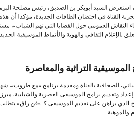
 استعرض السيد أبوبكر بن الصديق، رئيس مصلحة البرم
 تجربة القناة في احتضان الطاقات الجديدة، مؤكدا أن هذه 
 النقاش العمومي حول القضايا التي تهم الشباب»، مست
لق بالإعلام الثقافي والهوية والأنماط الموسيقية الجديدة
لموسيقية التراثية والمعاصرة
اتي، الصحافية بالقناة ومقدمة برنامج «مع طروب»، شها
عداد وتقديم برامج الموسيقى العصرية والشبابية، مبرز
 الذي يراهن على تقديم الموسيقى كـ «فن راق» يتطلب
 والموهبة.