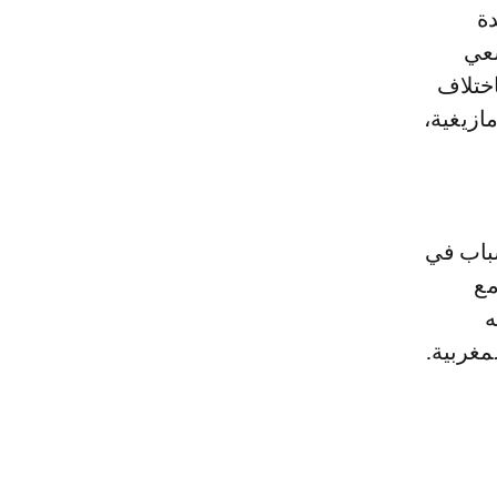
دة
سعي
اختلاف
مازيغية،
شباب في
مع
ه
مغربية.