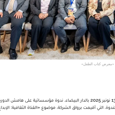
في «معرض كتاب الطفل»
عقدت الشركة الوطنية للإذاعة والتلفزة، يوم الخميس 13 نونبر 2025 بالدار البيضاء، ندوة مؤسساتية على هامش 
وة، التي أقيمت برواق الشركة، موضوع «القناة الثقافية: الإبداع