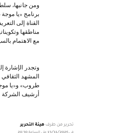
ومن جانبها، سلطت
برنامج «يا موجة 
القناة إلى التعر
مناطقها وتكويناته
مع الاهتمام بالس
وتجدر الإشارة إل
المشهد الثقافي ا
طروب» و«يا موجة
أرشيف الشركة الو
تحرير من طرف
هيئة التحرير
في 13/11/2025 على الساعة 20:30