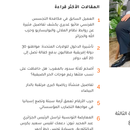
المقالات الأكثر قراءة
العميل السابق في مكافحة التجسس
1
الفرنسي ماثيو غديري يكشف تفاصيل مثيرة
عن روابط نظام الملالي والبوليساريو وحزب
الله والجزائر
تأشيرة الدخول للولايات المتحدة: مواطنو 30
2
دولة إفريقية مطالبون بدفع كفالة تصل إلى
20 ألف دولار
أضخم ثلاثة سدود بالمغرب: هل حافظت على
3
نسب ملئها رغم موجات الحر الصيفية؟
تفاصيل منشأة رياضية كبرى مرتقبة بالدار
4
البيضاء
حرب الأرقام تعمق أزمة سبتة وتضع إسبانيا
5
في مواجهة التضارب المؤسساتي
الدورة الثالثة
المعارضة التونسية تراسل الرئيس الجزائري
6
عبد المجيد تبون: دعمك لقيس سعيد يكرس
الدكتاتورية.. وسيادة تونس خط أحمر