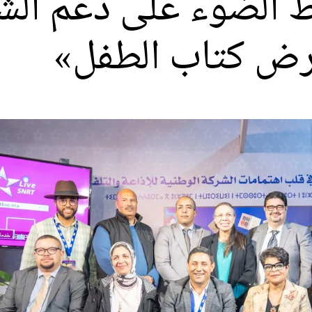
لط الضوء على دعم الش
رض كتاب الطفل»