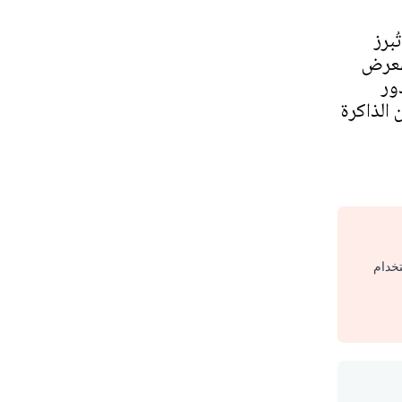
ُبرز
SN بالمعرض
ور
الذاكرة
تخدام