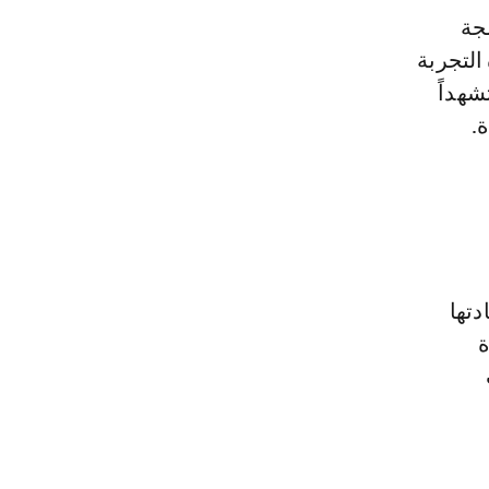
جة
التجربة
شهداً
.
دتها
ة