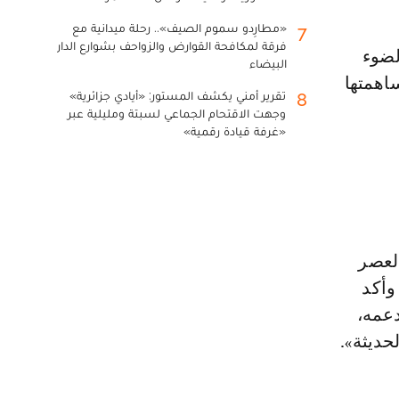
«مطارِدو سموم الصيف».. رحلة ميدانية مع
7
فرقة لمكافحة القوارض والزواحف بشوارع الدار
البيضاء
اهمتها
تقرير أمني يكشف المستور: «أيادي جزائرية»
8
وجهت الاقتحام الجماعي لسبتة ومليلية عبر
«غرفة قيادة رقمية»
لعصر
وأكد
دعمه،
حديثة».