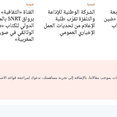
ميديا
ميديا
بعة
الشركة الوطنية للإذاعة
القناة «الثقافية» ت
 «شين
والتلفزة تقرّب طلبة
برواق RT
اب
الإعلام من تحديات العمل
الدولي للكتاب «د
الإخباري العمومي
الوثائقي في صون 
المغربية»
لات بموجب مقالاتنا، بالإضافة إلى تجربة مساهمتك، ندعوك لمراجعة قواعد الاس