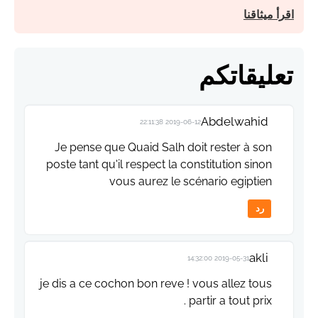
اقرأ ميثاقنا
تعليقاتكم
Abdelwahid
2019-06-12 22:11:38
Je pense que Quaid Salh doit rester à son
poste tant qu'il respect la constitution sinon
vous aurez le scénario egiptien
رد
akli
2019-05-31 14:32:00
je dis a ce cochon bon reve ! vous allez tous
partir a tout prix .