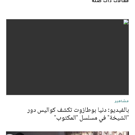
مقالات ذات صلة
مشاهير
بالفيديو: دنيا بوطازوت تكشف كواليس دور
"الشيخة" في مسلسل "المكتوب"