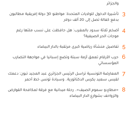
والجزائر
3
تأشيرة الدخول للولايات المتحدة: مواطنو 30 دولة إفريقية مطالبون
بدفع كفالة تصل إلى 20 ألف دولار
4
أضخم ثلاثة سدود بالمغرب: هل حافظت على نسب ملئها رغم
موجات الحر الصيفية؟
5
تفاصيل منشأة رياضية كبرى مرتقبة بالدار البيضاء
6
حرب الأرقام تعمق أزمة سبتة وتضع إسبانيا في مواجهة التضارب
المؤسساتي
7
المعارضة التونسية تراسل الرئيس الجزائري عبد المجيد تبون: دعمك
لقيس سعيد يكرس الدكتاتورية.. وسيادة تونس خط أحمر
8
«مطارِدو سموم الصيف».. رحلة ميدانية مع فرقة لمكافحة القوارض
والزواحف بشوارع الدار البيضاء