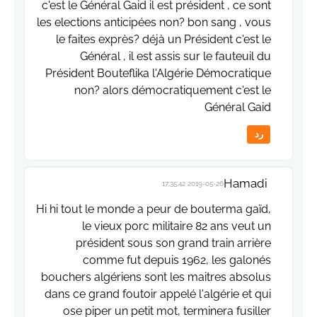
c'est le Général Gaid il est président , ce sont
les elections anticipées non? bon sang , vous
le faites exprès? déjà un Président c'est le
Général , il est assis sur le fauteuil du
Président Bouteflika l'Algérie Démocratique
non? alors démocratiquement c'est le
Général Gaid
رد
Hamadi
2019-05-26 17:35:42
Hi hi tout le monde a peur de bouterma gaïd,
le vieux porc militaire 82 ans veut un
président sous son grand train arrière
comme fut depuis 1962, les galonés
bouchers algériens sont les maitres absolus
dans ce grand foutoir appelé l'algérie et qui
ose piper un petit mot, terminera fusiller