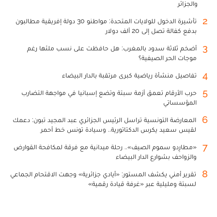
والجزائر
2
تأشيرة الدخول للولايات المتحدة: مواطنو 30 دولة إفريقية مطالبون
بدفع كفالة تصل إلى 20 ألف دولار
3
أضخم ثلاثة سدود بالمغرب: هل حافظت على نسب ملئها رغم
موجات الحر الصيفية؟
4
تفاصيل منشأة رياضية كبرى مرتقبة بالدار البيضاء
5
حرب الأرقام تعمق أزمة سبتة وتضع إسبانيا في مواجهة التضارب
المؤسساتي
6
المعارضة التونسية تراسل الرئيس الجزائري عبد المجيد تبون: دعمك
لقيس سعيد يكرس الدكتاتورية.. وسيادة تونس خط أحمر
7
«مطارِدو سموم الصيف».. رحلة ميدانية مع فرقة لمكافحة القوارض
والزواحف بشوارع الدار البيضاء
8
تقرير أمني يكشف المستور: «أيادي جزائرية» وجهت الاقتحام الجماعي
لسبتة ومليلية عبر «غرفة قيادة رقمية»