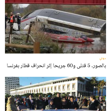
دولي
بالصور. 5 قتلى و60 جريحا إثر انحراف قطار بفرنسا