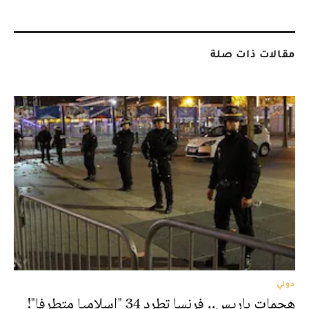
مقالات ذات صلة
دولي
هجمات باريس.. فرنسا تطرد 34 "إسلاميا متطرفا"!