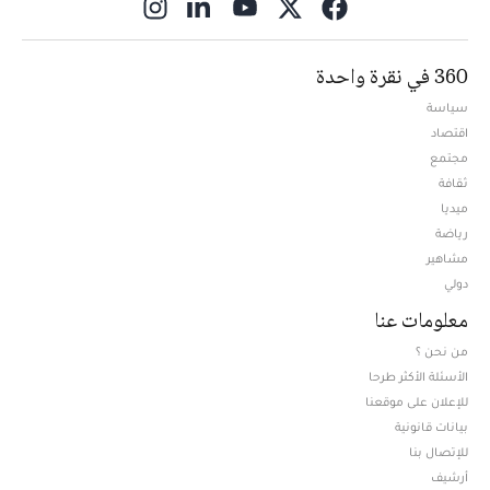
ns in new window
360 في نقرة واحدة
سياسة
اقتصاد
مجتمع
ثقافة
ميديا
Opens in new window
رياضة
مشاهير
دولي
معلومات عنا
من نحن ؟
الأسئلة الأكثر طرحا
للإعلان على موقعنا
بيانات قانونية
للإتصال بنا
أرشيف