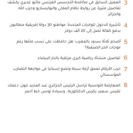
3
العميل السابق في مكافحة التجسس الفرنسي ماثيو غديري يكشف
تفاصيل مثيرة عن روابط نظام الملالي والبوليساريو وحزب الله
والجزائر
4
تأشيرة الدخول للولايات المتحدة: مواطنو 30 دولة إفريقية مطالبون
بدفع كفالة تصل إلى 20 ألف دولار
5
أضخم ثلاثة سدود بالمغرب: هل حافظت على نسب ملئها رغم
موجات الحر الصيفية؟
6
تفاصيل منشأة رياضية كبرى مرتقبة بالدار البيضاء
7
حرب الأرقام تعمق أزمة سبتة وتضع إسبانيا في مواجهة التضارب
المؤسساتي
8
المعارضة التونسية تراسل الرئيس الجزائري عبد المجيد تبون: دعمك
لقيس سعيد يكرس الدكتاتورية.. وسيادة تونس خط أحمر