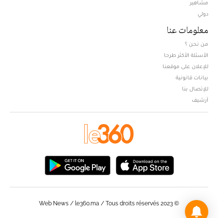
مشاهير
دولي
معلومات عنا
من نحن ؟
الأسئلة الأكثر طرحا
للإعلان على موقعنا
بيانات قانونية
للإتصال بنا
أرشيف
© Web News / le360.ma / Tous droits réservés 2023