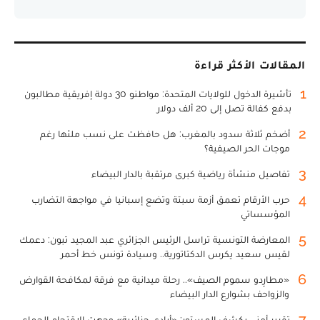
المقالات الأكثر قراءة
1
تأشيرة الدخول للولايات المتحدة: مواطنو 30 دولة إفريقية مطالبون
بدفع كفالة تصل إلى 20 ألف دولار
2
أضخم ثلاثة سدود بالمغرب: هل حافظت على نسب ملئها رغم
موجات الحر الصيفية؟
3
تفاصيل منشأة رياضية كبرى مرتقبة بالدار البيضاء
4
حرب الأرقام تعمق أزمة سبتة وتضع إسبانيا في مواجهة التضارب
المؤسساتي
5
المعارضة التونسية تراسل الرئيس الجزائري عبد المجيد تبون: دعمك
لقيس سعيد يكرس الدكتاتورية.. وسيادة تونس خط أحمر
6
«مطارِدو سموم الصيف».. رحلة ميدانية مع فرقة لمكافحة القوارض
والزواحف بشوارع الدار البيضاء
7
تقرير أمني يكشف المستور: «أيادي جزائرية» وجهت الاقتحام الجماعي