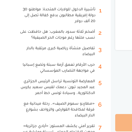
تأشيرة الدخول للولايات المتحدة: مواطنو 30
1
دولة إفريقية مطالبون بدفع كفالة تصل إلى
20 ألف دولار
أضخم ثلاثة سدود بالمغرب: هل حافظت على
2
نسب ملئها رغم موجات الحر الصيفية؟
تفاصيل منشأة رياضية كبرى مرتقبة بالدار
3
البيضاء
حرب الأرقام تعمق أزمة سبتة وتضع إسبانيا
4
في مواجهة التضارب المؤسساتي
المعارضة التونسية تراسل الرئيس الجزائري
5
عبد المجيد تبون: دعمك لقيس سعيد يكرس
الدكتاتورية.. وسيادة تونس خط أحمر
«مطارِدو سموم الصيف».. رحلة ميدانية مع
6
فرقة لمكافحة القوارض والزواحف بشوارع
الدار البيضاء
تقرير أمني يكشف المستور: «أيادي جزائرية»
7
وجهت الاقتحام الجماعي لسبتة ومليلية عبر