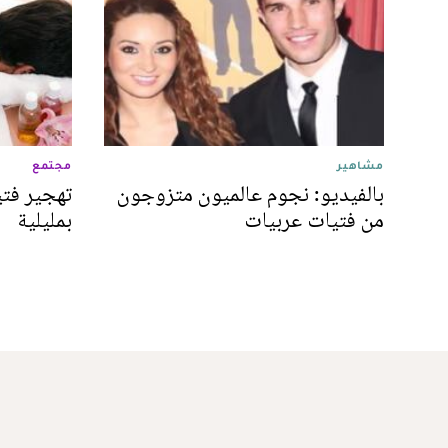
مشاهير
مجتمع
بالفيديو: نجوم عالميون متزوجون
تهجير فتي
من فتيات عربيات
بمليلية