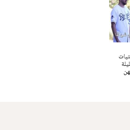
تيات
يلة
هن