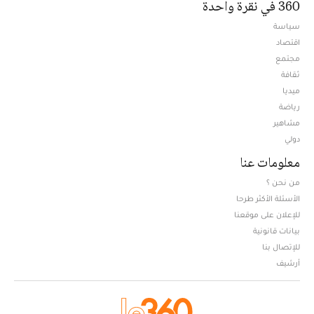
360 في نقرة واحدة
سياسة
اقتصاد
مجتمع
ثقافة
ميديا
Opens in new window
رياضة
مشاهير
دولي
معلومات عنا
من نحن ؟
الأسئلة الأكثر طرحا
للإعلان على موقعنا
بيانات قانونية
للإتصال بنا
أرشيف