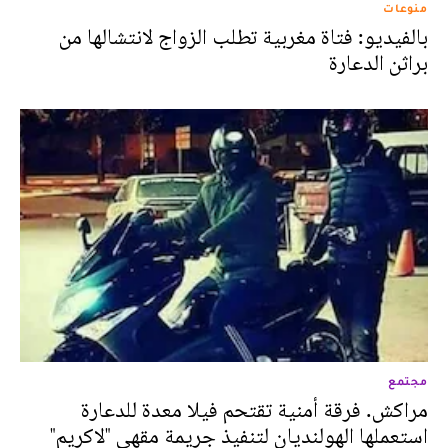
منوعات
بالفيديو: فتاة مغربية تطلب الزواج لانتشالها من
براثن الدعارة
مجتمع
مراكش. فرقة أمنية تقتحم فيلا معدة للدعارة
استعملها الهولنديان لتنفيذ جريمة مقهى "لاكريم"