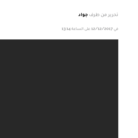
تحرير من طرف
جواد
في 12/12/2017 على الساعة 13:14