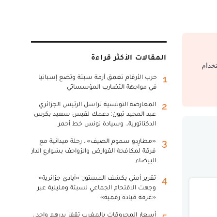
المقالات الأكثر قراءة
تخدام
حرب الأرقام تعمق أزمة سبتة وتضع إسبانيا
1
في مواجهة التضارب المؤسساتي
المعارضة التونسية تراسل الرئيس الجزائري
2
عبد المجيد تبون: دعمك لقيس سعيد يكرس
الدكتاتورية.. وسيادة تونس خط أحمر
«مطارِدو سموم الصيف».. رحلة ميدانية مع
3
فرقة لمكافحة القوارض والزواحف بشوارع الدار
البيضاء
تقرير أمني يكشف المستور: «أيادي جزائرية»
4
وجهت الاقتحام الجماعي لسبتة ومليلية عبر
«غرفة قيادة رقمية»
أسعار المحروقات بالمغرب تقفز بدرهم واحد..
5