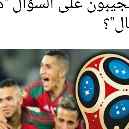
يجيبون على السؤال 
ال"؟