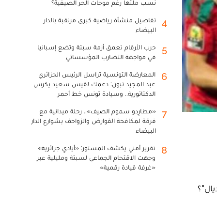
نسب ملئها رغم موجات الحر الصيفية؟
تفاصيل منشأة رياضية كبرى مرتقبة بالدار
4
البيضاء
حرب الأرقام تعمق أزمة سبتة وتضع إسبانيا
5
في مواجهة التضارب المؤسساتي
المعارضة التونسية تراسل الرئيس الجزائري
6
عبد المجيد تبون: دعمك لقيس سعيد يكرس
الدكتاتورية.. وسيادة تونس خط أحمر
«مطارِدو سموم الصيف».. رحلة ميدانية مع
7
فرقة لمكافحة القوارض والزواحف بشوارع الدار
البيضاء
تقرير أمني يكشف المستور: «أيادي جزائرية»
8
وجهت الاقتحام الجماعي لسبتة ومليلية عبر
«غرفة قيادة رقمية»
يال"؟