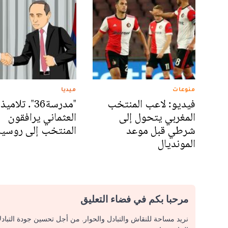
منوعات
ميديا
فيديو: لاعب المنتخب
"مدرسة36". تلاميذ
المغربي يتحول إلى
العثماني يرافقون
شرطي قبل موعد
المنتخب إلى روسيا
المونديال
مرحبا بكم في فضاء التعليق
نريد مساحة للنقاش والتبادل والحوار. من أجل تحسين جودة التباد