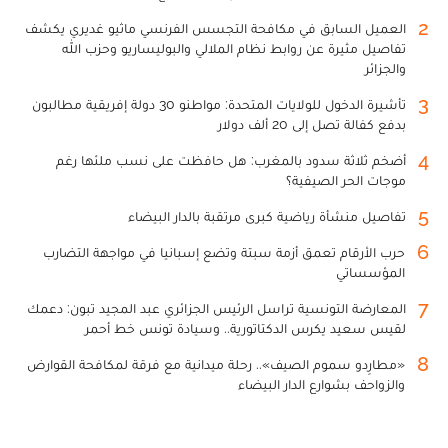
2
العميل السابق في مكافحة التجسس الفرنسي ماثيو غديري يكشف
تفاصيل مثيرة عن روابط نظام الملالي والبوليساريو وحزب الله
والجزائر
3
تأشيرة الدخول للولايات المتحدة: مواطنو 30 دولة إفريقية مطالبون
بدفع كفالة تصل إلى 20 ألف دولار
4
أضخم ثلاثة سدود بالمغرب: هل حافظت على نسب ملئها رغم
موجات الحر الصيفية؟
5
تفاصيل منشأة رياضية كبرى مرتقبة بالدار البيضاء
6
حرب الأرقام تعمق أزمة سبتة وتضع إسبانيا في مواجهة التضارب
المؤسساتي
7
المعارضة التونسية تراسل الرئيس الجزائري عبد المجيد تبون: دعمك
لقيس سعيد يكرس الدكتاتورية.. وسيادة تونس خط أحمر
8
«مطارِدو سموم الصيف».. رحلة ميدانية مع فرقة لمكافحة القوارض
والزواحف بشوارع الدار البيضاء