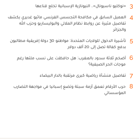
3
«نوكليو ناسيونال».. النيونازية الإسبانية تخلع قناعها
4
العميل السابق في مكافحة التجسس الفرنسي ماثيو غديري يكشف
تفاصيل مثيرة عن روابط نظام الملالي والبوليساريو وحزب الله
والجزائر
5
تأشيرة الدخول للولايات المتحدة: مواطنو 30 دولة إفريقية مطالبون
بدفع كفالة تصل إلى 20 ألف دولار
6
أضخم ثلاثة سدود بالمغرب: هل حافظت على نسب ملئها رغم
موجات الحر الصيفية؟
7
تفاصيل منشأة رياضية كبرى مرتقبة بالدار البيضاء
8
حرب الأرقام تعمق أزمة سبتة وتضع إسبانيا في مواجهة التضارب
المؤسساتي