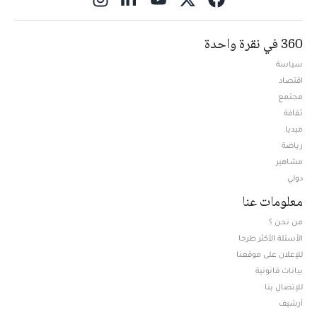
360 في نقرة واحدة
سياسة
اقتصاد
مجتمع
ثقافة
ميديا
Opens in new window
رياضة
مشاهير
دولي
معلومات عنا
من نحن ؟
الأسئلة الأكثر طرحا
للإعلان على موقعنا
بيانات قانونية
للإتصال بنا
أرشيف