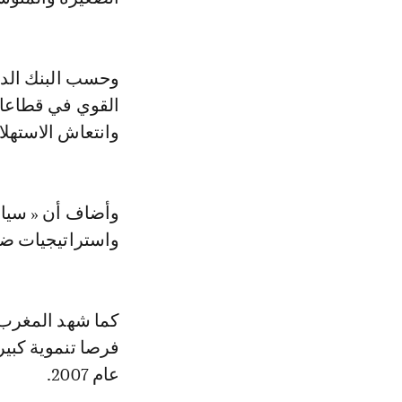
وحسب البنك الدول
القوي في قطاعات 
وانتعاش الاستهل
وأضاف أن « سياسا
واستراتيجيات ضب
كما شهد المغرب «
فرصا تنموية كبي
عام 2007.