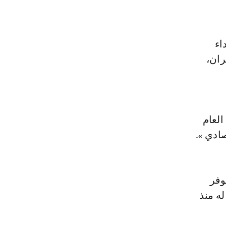
اء
ران،
العام
ادي ».
وفر
ه منذ