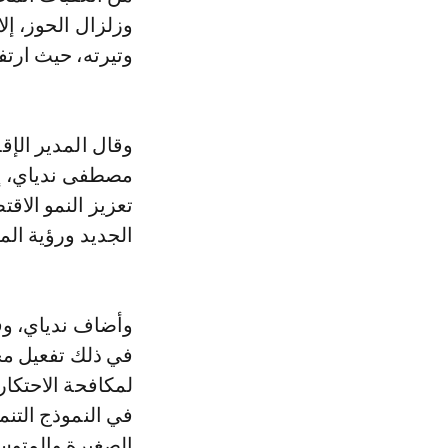
وزلزال الحوز، إل
وتيرته، حيث ارتفع الناتج ال
وقال المدير الإق
مصطفى ندياي، إن 
تعزيز النمو الاق
الجديد ورؤية الم
وأضاف ندياي، وفق
في ذلك تفعيل مج
لمكافحة الاحتكار
في النموذج التن
الصغيرة والمتوس