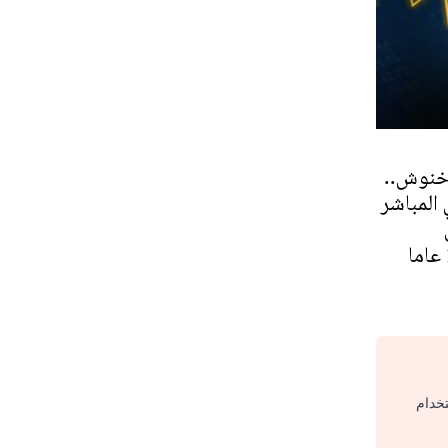
خنوش..
 المباشر
تخدام