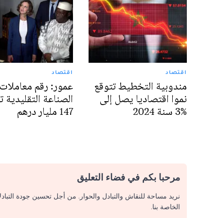
اقتصاد
اقتصاد
مندوبية التخطيط تتوقع
عمور: رقم معاملات
نموا اقتصاديا يصل إلى
الصناعة التقليدية ت
%3 سنة 2024
147 مليار درهم
مرحبا بكم في فضاء التعليق
نريد مساحة للنقاش والتبادل والحوار. من أجل تحسين جودة التباد
الخاصة بنا.