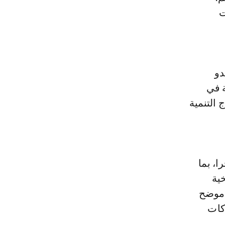
ت
دو
ة في
 التنمية
ا، بما
ية
 موضح
كات