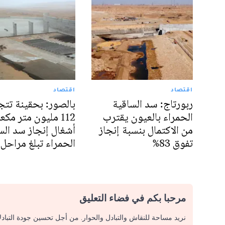
اقتصاد
اقتصاد
ربورتاج: سد الساقية
بالصور: بحقينة تتج
الحمراء بالعيون يقترب
112 مليون متر مكع
من الاكتمال بنسبة إنجاز
أشغال إنجاز سد الس
تفوق 83%
الحمراء تبلغ مراحل
مرحبا بكم في فضاء التعليق
نريد مساحة للنقاش والتبادل والحوار. من أجل تحسين جودة التباد