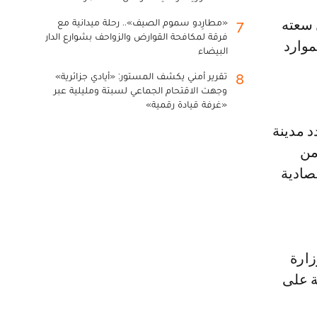
«مطارِدو سموم الصيف».. رحلة ميدانية مع
7
فرقة لمكافحة القوارض والزواحف بشوارع الدار
الموارد
البيضاء
تقرير أمني يكشف المستور: «أيادي جزائرية»
8
وجهت الاقتحام الجماعي لسبتة ومليلية عبر
«غرفة قيادة رقمية»
د مدينة
من
صادية
زارة
ة على