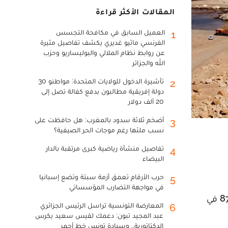
المقالات الأكثر قراءة
العميل السابق في مكافحة التجسس
1
الفرنسي ماثيو غديري يكشف تفاصيل مثيرة
عن روابط نظام الملالي والبوليساريو وحزب
الله والجزائر
تأشيرة الدخول للولايات المتحدة: مواطنو 30
2
دولة إفريقية مطالبون بدفع كفالة تصل إلى
20 ألف دولار
أضخم ثلاثة سدود بالمغرب: هل حافظت على
3
نسب ملئها رغم موجات الحر الصيفية؟
تفاصيل منشأة رياضية كبرى مرتقبة بالدار
4
البيضاء
حرب الأرقام تعمق أزمة سبتة وتضع إسبانيا
5
في مواجهة التضارب المؤسساتي
تشارف أشغال إعادة بناء سد الساقية الحمراء، بإقليم العيون، على نهايتها، بعد أن بلغت نسبة إنجاز المشروع حوالي 87 في
المعارضة التونسية تراسل الرئيس الجزائري
6
عبد المجيد تبون: دعمك لقيس سعيد يكرس
الدكتاتورية.. وسيادة تونس خط أحمر