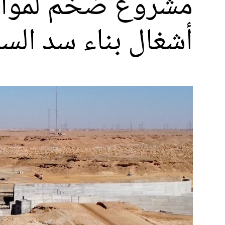
مشروع ضخم لمواجه
أشغال بناء سد السا