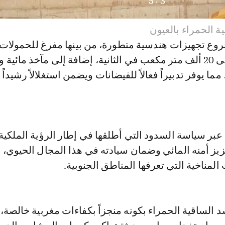
5
/
3
 الحمراء بالعيون
وع تجهيزات هندسية متطورة، من بينها مفرغ للحمولات
استيعابية تصل إلى 20 ألف متر مكعب في الثانية، إضافة إلى مآخذ مائ
ا يوفر تدبيراً فعالاً للفيضانات ويضمن استغلالاً رشيداً 
بر سياسة السدود التي أطلقها في إطار الرؤية الملكية
يز أمنه المائي وضمان سيادته في هذا المجال الحيوي، ل
لمناخية التي تعرفها المناطق الجنوبية.
الساقية الحمراء بكونه منجزاً بكفاءات مغربية خالصة،