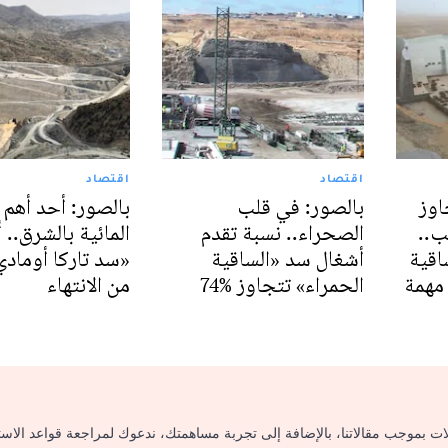
اقتصاد
اقتصاد
اوز
بالصور: في قلب
بالصور: أحد أهم 
ب..
الصحراء.. نسبة تقدم
المائية بالشرق.. 
اقية
أشغال سد «الساقية
«سد تاركا أوماد
 مهمة
الحمراء» تتجاوز %74
من الانتهاء
لات بموجب مقالاتنا، بالإضافة إلى تجربة مساهمتك، ندعوك لمراجعة قواعد الاس