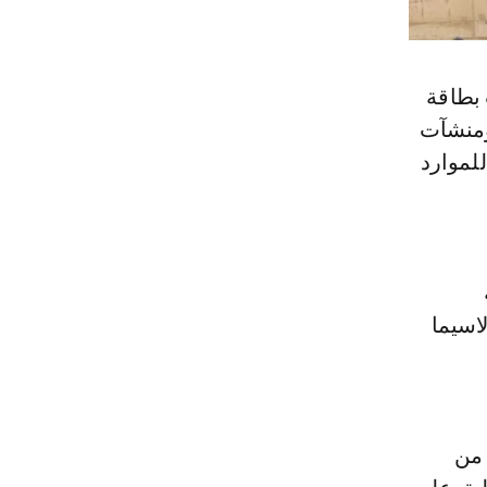
 بطاقة
ية ومنشآت
للموارد
اسيما
 من