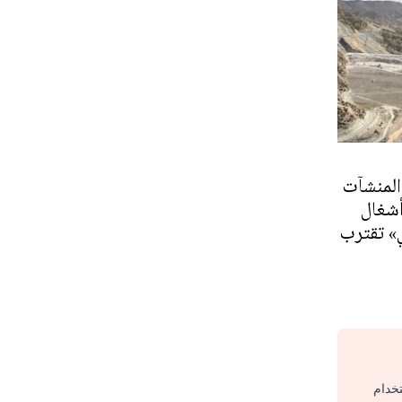
المنشآت
أشغال
ي» تقترب
تخدام