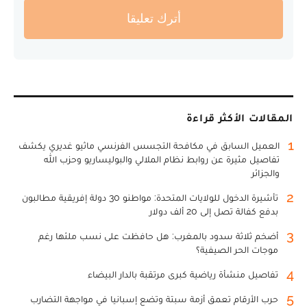
أترك تعليقا
المقالات الأكثر قراءة
1
العميل السابق في مكافحة التجسس الفرنسي ماثيو غديري يكشف
تفاصيل مثيرة عن روابط نظام الملالي والبوليساريو وحزب الله
والجزائر
2
تأشيرة الدخول للولايات المتحدة: مواطنو 30 دولة إفريقية مطالبون
بدفع كفالة تصل إلى 20 ألف دولار
3
أضخم ثلاثة سدود بالمغرب: هل حافظت على نسب ملئها رغم
موجات الحر الصيفية؟
4
تفاصيل منشأة رياضية كبرى مرتقبة بالدار البيضاء
5
حرب الأرقام تعمق أزمة سبتة وتضع إسبانيا في مواجهة التضارب