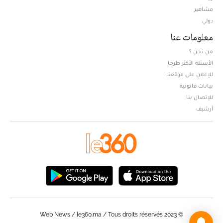
مشاهير
دولي
معلومات عنا
من نحن ؟
الأسئلة الأكثر طرحا
للإعلان على موقعنا
بيانات قانونية
للإتصال بنا
أرشيف
© Web News / le360.ma / Tous droits réservés 2023