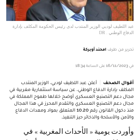
عبد اللطيف لوديي الوزير المنتدب لدى رئيس الحكومة المكلف بإدارة
الدفاع الوطني . DR
تحرير من طرف
امحند أوبركة
في 16/11/2023 على الساعة 18:34
أقوال الصحف
أعلن عبد اللطيف لوديي، الوزير المنتدب
المكلف بإدارة الدفاع الوطني، عن سياسة استثمارية مغربية في
مجال دعم التصنيع العسكري أوضح خلالها طموح المملكة في
مجال دعم التصنيع العسكري والتقدم المحرز في هذا المجال
منذ دخول القانون رقم 10.20 المتعلق بمواد ومعدات الدفاع
والأمن والأسلحة والذخائر حيز التنفيذ.
وأوردت يومية « الأحداث المغربية » في