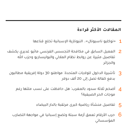
المقالات الأكثر قراءة
1
«نوكليو ناسيونال».. النيونازية الإسبانية تخلع قناعها
2
العميل السابق في مكافحة التجسس الفرنسي ماثيو غديري يكشف
تفاصيل مثيرة عن روابط نظام الملالي والبوليساريو وحزب الله
والجزائر
3
تأشيرة الدخول للولايات المتحدة: مواطنو 30 دولة إفريقية مطالبون
بدفع كفالة تصل إلى 20 ألف دولار
4
أضخم ثلاثة سدود بالمغرب: هل حافظت على نسب ملئها رغم
موجات الحر الصيفية؟
5
تفاصيل منشأة رياضية كبرى مرتقبة بالدار البيضاء
6
حرب الأرقام تعمق أزمة سبتة وتضع إسبانيا في مواجهة التضارب
المؤسساتي