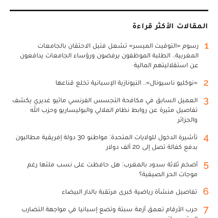
المقالات الأكثر قراءة
1
رسوم «التوقيت الميسر» تشعل فتيل الاحتقان بالجامعات
المغربية.. الطلبة الموظفون يرفضون ورؤساء الجامعات يدافعون
عن استقلاليتهم المالية
2
«نوكليو ناسيونال».. النيونازية الإسبانية تخلع قناعها
3
العميل السابق في مكافحة التجسس الفرنسي ماثيو غديري يكشف
تفاصيل مثيرة عن روابط نظام الملالي والبوليساريو وحزب الله
والجزائر
4
تأشيرة الدخول للولايات المتحدة: مواطنو 30 دولة إفريقية مطالبون
بدفع كفالة تصل إلى 20 ألف دولار
5
أضخم ثلاثة سدود بالمغرب: هل حافظت على نسب ملئها رغم
موجات الحر الصيفية؟
6
تفاصيل منشأة رياضية كبرى مرتقبة بالدار البيضاء
7
حرب الأرقام تعمق أزمة سبتة وتضع إسبانيا في مواجهة التضارب