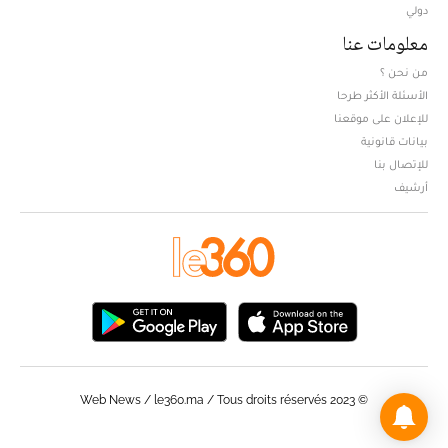
دولي
معلومات عنا
من نحن ؟
الأسئلة الأكثر طرحا
للإعلان على موقعنا
بيانات قانونية
للإتصال بنا
أرشيف
© Web News / le360.ma / Tous droits réservés 2023