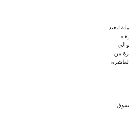
لة ليعيد
ة «
والي
رة من
العاشرة
لسوق