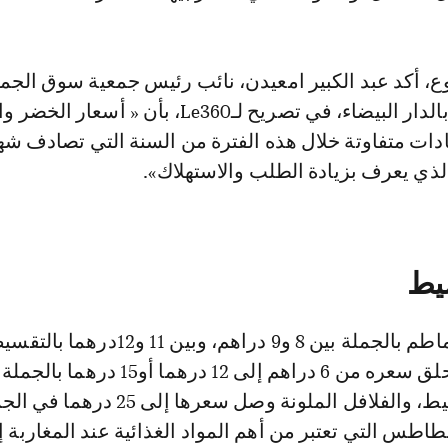
ع، أكد عبد الكبير امعيدن، نائب رئيس جمعية سوق الجم
للخضر والفواكه بالدار البيضاء، في تصريح لـLe360، بأن « أسع
ادات متفاوتة خلال هذه الفترة من السنة التي تصادف شه
ذي يعرف بزيادة الطلب والاستهلاك».
سيط
يتراوح سعر الطماطم بالجملة بين 8 و9 دراهم، وبين 11 و
و18درهما بالتقسيط، والفلافل الملونة وصل سعرها إلى 25 د