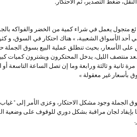
لنقل، ضغط التصدير، ثم الاحتكار.
ئع متجول يعمل في شراء كمية من الخضر والفواكه بالجم
ي أحد الأسواق الشعبية، » هناك احتكار في السوق، و كثر
 على الأسعار، بحيث تنطلق عملية البيع بسوق الجملة ح
بعد منتصف الليل، يدخل المحتكرون ويشترون كميات كبي
مرة ثانية و ثالثة ورابعة وما إن تصل الساعة التاسعة أو 
 بأسعار غير معقولة »
ق الجملة وجود مشكل الاحتكار، وعزى الأمر إلى " غياب
با بإيفاد لجان مراقبة بشكل دوري للوقوف على وضعية ا
.