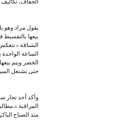
الجفاف، تكاليف ا
يقول مراد وهو با
بيعها بالتقسيط ف
الشناقة » تنعكس
الساعة الواحدة 
الخضر ويتم بيعها 
حتى تشتعل السوق
وأكد أحد تجار سو
المراقبة »،مطال
منذ الصباح الباكر