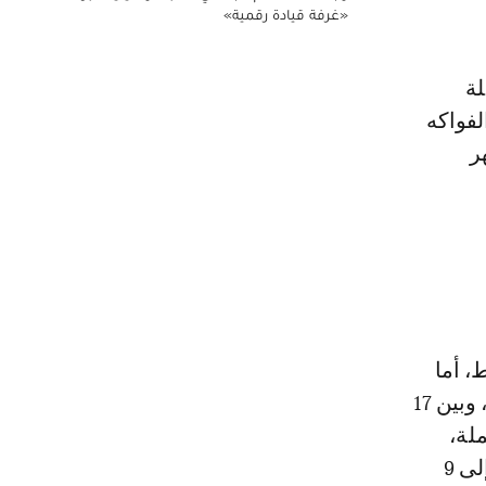
«غرفة قيادة رقمية»
لة
ار الخضر والفواكه
ر
12درهما بالتقسيط، أما
الفلفل العادي فحلق سعره من 6 دراهم إلى 12 درهما أو15 درهما بالجملة، وبين 17
رهما في الجملة،
فيما قفز سعر البطاطس التي تعتبر من أهم المواد الغذائية عند المغاربة إلى 9