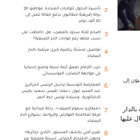
تأشيرة الدخول للولايات المتحدة: مواطنو 30
2
دولة إفريقية مطالبون بدفع كفالة تصل إلى
20 ألف دولار
أضخم ثلاثة سدود بالمغرب: هل حافظت على
3
نسب ملئها رغم موجات الحر الصيفية؟
تفاصيل منشأة رياضية كبرى مرتقبة بالدار
4
البيضاء
حرب الأرقام تعمق أزمة سبتة وتضع إسبانيا
5
في مواجهة التضارب المؤسساتي
ون إلى
المعارضة التونسية تراسل الرئيس الجزائري
6
عبد المجيد تبون: دعمك لقيس سعيد يكرس
الدكتاتورية.. وسيادة تونس خط أحمر
«مطارِدو سموم الصيف».. رحلة ميدانية مع
7
فرقة لمكافحة القوارض والزواحف بشوارع الدار
ل عليها
البيضاء
تقرير أمني يكشف المستور: «أيادي جزائرية»
8
وجهت الاقتحام الجماعي لسبتة ومليلية عبر