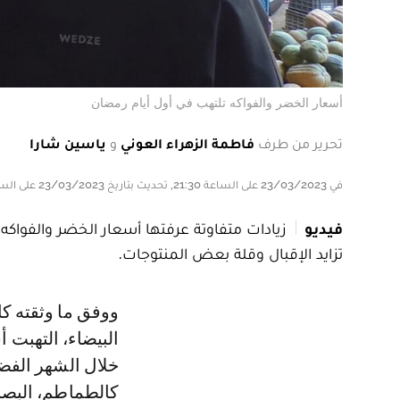
أسعار الخضر والفواكه تلتهب في أول أيام رمضان
تحرير من طرف
فاطمة الزهراء العوني
و
ياسين شارا
في 23/03/2023 على الساعة 21:30, تحديث بتاريخ 23/03/2023 على الساعة 21:30
فيديو
زيادات متفاوتة عرفتها أسعار الخضر والفواك
تزايد الإقبال وقلة بعض المنتوجات.
ووفق ما وثقته كاميرا le360 صباح الخميس 23 مارس 2023، بسوق الجملة بالدار
البيضاء، التهبت 
خلال الشهر الفض
كالطماطم، البصل،