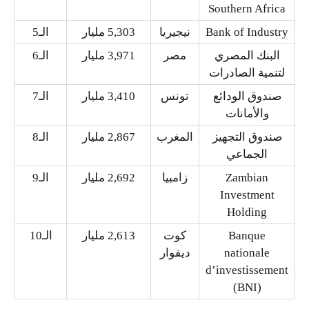
Southern Africa
Bank of Industry
نيجيريا
5,303 مليار
الـ5
البنك المصري
مصر
3,971 مليار
الـ6
لتنمية الصادرات
صندوق الودائع
تونس
3,410 مليار
الـ7
والأمانات
صندوق التجهيز
المغرب
2,867 مليار
الـ8
الجماعي
Zambian
زامبيا
2,692 مليار
الـ9
Investment
Holding
Banque
كوت
2,613 مليار
الـ10
nationale
ديفوار
d’investissement
(BNI)