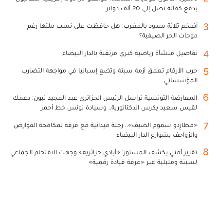
بدفع كفالة تصل إلى 20 ألف دولار
3
أضخم ثلاثة سدود بالمغرب: هل حافظت على نسب ملئها رغم
موجات الحر الصيفية؟
4
تفاصيل منشأة رياضية كبرى مرتقبة بالدار البيضاء
5
حرب الأرقام تعمق أزمة سبتة وتضع إسبانيا في مواجهة التضارب
المؤسساتي
6
المعارضة التونسية تراسل الرئيس الجزائري عبد المجيد تبون: دعمك
لقيس سعيد يكرس الدكتاتورية.. وسيادة تونس خط أحمر
7
«مطارِدو سموم الصيف».. رحلة ميدانية مع فرقة لمكافحة القوارض
والزواحف بشوارع الدار البيضاء
8
تقرير أمني يكشف المستور: «أيادي جزائرية» وجهت الاقتحام الجماعي
لسبتة ومليلية عبر «غرفة قيادة رقمية»