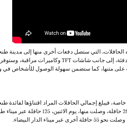
 الحافلات، التي ستصل دفعات أخرى منها إلى مدينة طنج
بأجهزة تكييف وتدفئة، إلى جانب شاشات TFT وكاميرات مراقبة، و
 على متنها، كما ستضمن سهولة الوصول للأشخاص في و
ة، فيبلغ إجمالي الحافلات المراد اقتناؤها لفائدة طن
وأصلية حوالي 280 حافلة، وصلت منها، يوم الاثنين، 125 حافلة عبر
ى عبر ميناء الدار البيضاء.