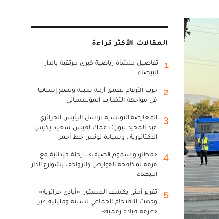
المقالات الأكثر قراءة
تفاصيل منشأة رياضية كبرى مرتقبة بالدار
1
البيضاء
حرب الأرقام تعمق أزمة سبتة وتضع إسبانيا
2
في مواجهة التضارب المؤسساتي
المعارضة التونسية تراسل الرئيس الجزائري
3
عبد المجيد تبون: دعمك لقيس سعيد يكرس
الدكتاتورية.. وسيادة تونس خط أحمر
«مطارِدو سموم الصيف».. رحلة ميدانية مع
4
فرقة لمكافحة القوارض والزواحف بشوارع الدار
البيضاء
تقرير أمني يكشف المستور: «أيادي جزائرية»
5
وجهت الاقتحام الجماعي لسبتة ومليلية عبر
«غرفة قيادة رقمية»