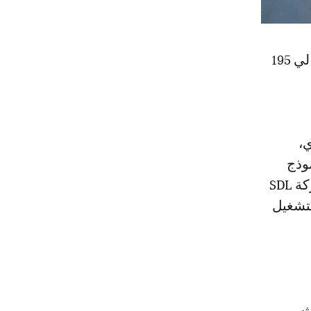
وبخصوص تطوان، فيبلغ إجمالي عدد الحافلات المراد اقتناؤها للمدينة حوالي 195
ي،
موذج
الإدارة المفوضة الجديد لخدمات النقل الحضري والداخلي، حيث تقوم شركة SDL
280 حافلة ضرورية لتشغيل
لاث