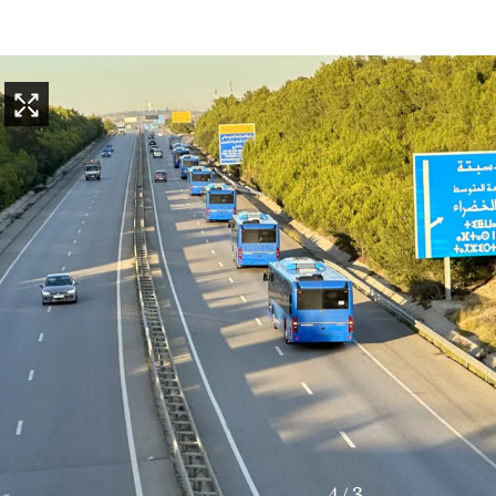
4
/
4