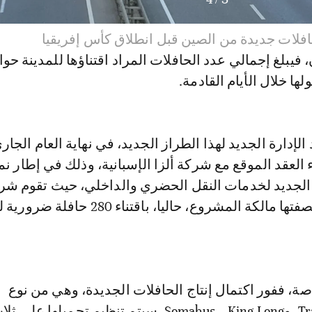
فلات جديدة من الصين قبل انطلاق كأس إفريقيا
لها خلال الأيام القادمة.
الإدارة الجديد لهذا الطراز الجديد، في نهاية العام الجار
ء العقد الموقع مع شركة ألزا الإسبانية، وذلك في إطار ن
Tanja Mobilité، بصفتها مالكة المشروع، حاليا، باقتناء 
ة، ففور اكتمال إنتاج الحافلات الجديدة، وهي من نوع
Tractafric – Yutong، وSomabus – King Long، سيتم تنظيم تحميلها على ث