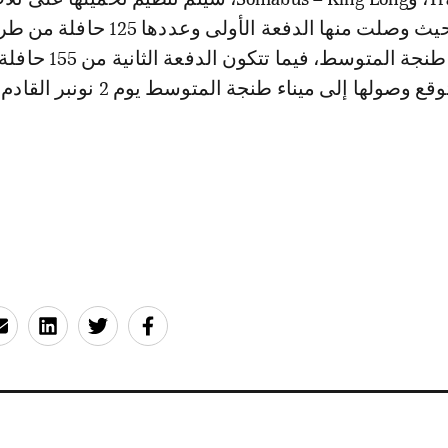
شحنات متتالية، حيث وصلت منها الدفعة الأولى وعددها 125 حاف
Yutong إلى ميناء طنجة المتوسط، فيما تتكون ال