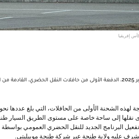
أس إفريقيا
استقبلت مدينة طنجة، مساء الاثنين 27 أكتوبر 2025، الدفعة الأولى من حافلات النقل الحضري، القادم
ى نقلها إلى ساحة خاصة على مستوى الطريق السيار طنج
تفعيل البرنامج الجديد للنقل الحضري العمومي بواسطة
تشرف عليه ولاية طنجة عبر شركة طنجة موبيليتي.