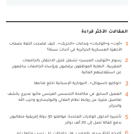
المقالات الأكثر قراءة
1
«أوت» و«الولايات» ونداءات «الحريك».. كيف فضحت اللغة بصمات
الأجهزة العسكرية الجزائرية في أحداث سبتة؟
2
رسوم «التوقيت الميسر» تشعل فتيل الاحتقان بالجامعات
المغربية.. الطلبة الموظفون يرفضون ورؤساء الجامعات يدافعون
عن استقلاليتهم المالية
3
«نوكليو ناسيونال».. النيونازية الإسبانية تخلع قناعها
4
العميل السابق في مكافحة التجسس الفرنسي ماثيو غديري يكشف
تفاصيل مثيرة عن روابط نظام الملالي والبوليساريو وحزب الله
والجزائر
5
تأشيرة الدخول للولايات المتحدة: مواطنو 30 دولة إفريقية مطالبون
بدفع كفالة تصل إلى 20 ألف دولار
6
أضخم ثلاثة سدود بالمغرب: هل حافظت على نسب ملئها رغم