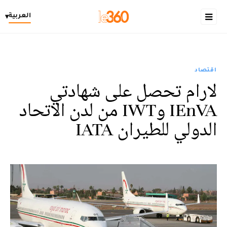
العربية
▾
اقتصاد
لارام تحصل على شهادتي
IEnVA وIWT من لدن الاتحاد
الدولي للطيران IATA