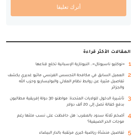
أترك تعليقا
المقالات الأكثر قراءة
1
«نوكليو ناسيونال».. النيونازية الإسبانية تخلع قناعها
2
العميل السابق في مكافحة التجسس الفرنسي ماثيو غديري يكشف
تفاصيل مثيرة عن روابط نظام الملالي والبوليساريو وحزب الله
والجزائر
3
تأشيرة الدخول للولايات المتحدة: مواطنو 30 دولة إفريقية مطالبون
بدفع كفالة تصل إلى 20 ألف دولار
4
أضخم ثلاثة سدود بالمغرب: هل حافظت على نسب ملئها رغم
موجات الحر الصيفية؟
5
تفاصيل منشأة رياضية كبرى مرتقبة بالدار البيضاء