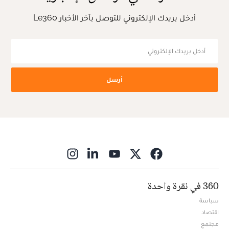
أدخل بريدك الإلكتروني للتوصل بآخر الأخبار Le360
أرسل
ns in new window
360 في نقرة واحدة
سياسة
اقتصاد
مجتمع