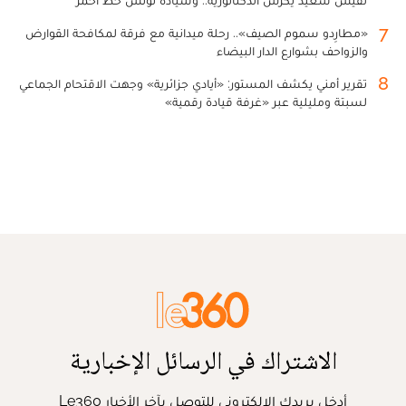
7
«مطارِدو سموم الصيف».. رحلة ميدانية مع فرقة لمكافحة القوارض
والزواحف بشوارع الدار البيضاء
8
تقرير أمني يكشف المستور: «أيادي جزائرية» وجهت الاقتحام الجماعي
لسبتة ومليلية عبر «غرفة قيادة رقمية»
الاشتراك في الرسائل الإخبارية
أدخل بريدك الإلكتروني للتوصل بآخر الأخبار Le360