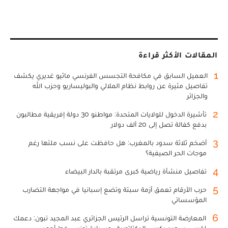
المقالات الأكثر قراءة
1
العميل السابق في مكافحة التجسس الفرنسي ماثيو غديري يكشف
تفاصيل مثيرة عن روابط نظام الملالي والبوليساريو وحزب الله
والجزائر
2
تأشيرة الدخول للولايات المتحدة: مواطنو 30 دولة إفريقية مطالبون
بدفع كفالة تصل إلى 20 ألف دولار
3
أضخم ثلاثة سدود بالمغرب: هل حافظت على نسب ملئها رغم
موجات الحر الصيفية؟
4
تفاصيل منشأة رياضية كبرى مرتقبة بالدار البيضاء
5
حرب الأرقام تعمق أزمة سبتة وتضع إسبانيا في مواجهة التضارب
المؤسساتي
6
المعارضة التونسية تراسل الرئيس الجزائري عبد المجيد تبون: دعمك
لقيس سعيد يكرس الدكتاتورية.. وسيادة تونس خط أحمر