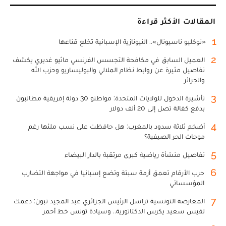
المقالات الأكثر قراءة
1
«نوكليو ناسيونال».. النيونازية الإسبانية تخلع قناعها
2
العميل السابق في مكافحة التجسس الفرنسي ماثيو غديري يكشف
تفاصيل مثيرة عن روابط نظام الملالي والبوليساريو وحزب الله
والجزائر
3
تأشيرة الدخول للولايات المتحدة: مواطنو 30 دولة إفريقية مطالبون
بدفع كفالة تصل إلى 20 ألف دولار
4
أضخم ثلاثة سدود بالمغرب: هل حافظت على نسب ملئها رغم
موجات الحر الصيفية؟
5
تفاصيل منشأة رياضية كبرى مرتقبة بالدار البيضاء
6
حرب الأرقام تعمق أزمة سبتة وتضع إسبانيا في مواجهة التضارب
المؤسساتي
7
المعارضة التونسية تراسل الرئيس الجزائري عبد المجيد تبون: دعمك
لقيس سعيد يكرس الدكتاتورية.. وسيادة تونس خط أحمر