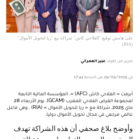
على هامش توقيع "الفلاحي كاش" شراكة مع "ريا لتحويل الأموال"
(RIA)
تحرير من طرف
عبير العمراني
في 29/05/2025 على الساعة 17:44
أبرمت « الفلاحي كاش (AFC) »، المؤسسة المالية التابعة
لمجموعة القرض الفلاحي للمغرب (GCAM)، يوم الأربعاء 28
ماي 2025، شراكة مع « ريا لتحويل الأموال » (RIA) ، وهي فاعل
عالمي مرجعي في مجال تحويل الأموال دوليا.
وأوضح بلاغ صحفي أن هذه الشراكة تهدف