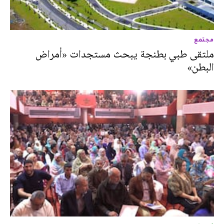
مجتمع
ملتقى طبي بطنجة يبحث مستجدات «أمراض
البطن»