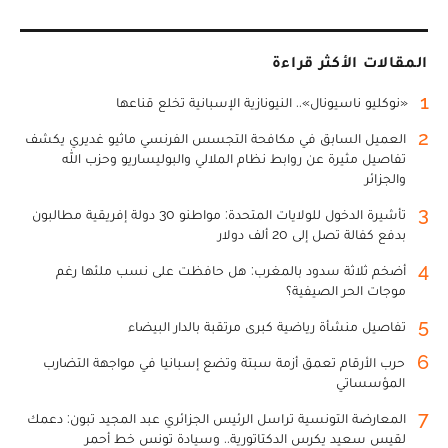
المقالات الأكثر قراءة
1
«نوكليو ناسيونال».. النيونازية الإسبانية تخلع قناعها
2
العميل السابق في مكافحة التجسس الفرنسي ماثيو غديري يكشف
تفاصيل مثيرة عن روابط نظام الملالي والبوليساريو وحزب الله
والجزائر
3
تأشيرة الدخول للولايات المتحدة: مواطنو 30 دولة إفريقية مطالبون
بدفع كفالة تصل إلى 20 ألف دولار
4
أضخم ثلاثة سدود بالمغرب: هل حافظت على نسب ملئها رغم
موجات الحر الصيفية؟
5
تفاصيل منشأة رياضية كبرى مرتقبة بالدار البيضاء
6
حرب الأرقام تعمق أزمة سبتة وتضع إسبانيا في مواجهة التضارب
المؤسساتي
7
المعارضة التونسية تراسل الرئيس الجزائري عبد المجيد تبون: دعمك
لقيس سعيد يكرس الدكتاتورية.. وسيادة تونس خط أحمر