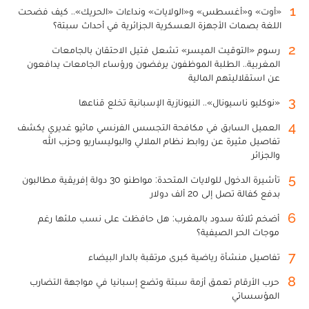
1
«أوت» و«أغسطس» و«الولايات» ونداءات «الحريك».. كيف فضحت
اللغة بصمات الأجهزة العسكرية الجزائرية في أحداث سبتة؟
2
رسوم «التوقيت الميسر» تشعل فتيل الاحتقان بالجامعات
المغربية.. الطلبة الموظفون يرفضون ورؤساء الجامعات يدافعون
عن استقلاليتهم المالية
3
«نوكليو ناسيونال».. النيونازية الإسبانية تخلع قناعها
4
العميل السابق في مكافحة التجسس الفرنسي ماثيو غديري يكشف
تفاصيل مثيرة عن روابط نظام الملالي والبوليساريو وحزب الله
والجزائر
5
تأشيرة الدخول للولايات المتحدة: مواطنو 30 دولة إفريقية مطالبون
بدفع كفالة تصل إلى 20 ألف دولار
6
أضخم ثلاثة سدود بالمغرب: هل حافظت على نسب ملئها رغم
موجات الحر الصيفية؟
7
تفاصيل منشأة رياضية كبرى مرتقبة بالدار البيضاء
8
حرب الأرقام تعمق أزمة سبتة وتضع إسبانيا في مواجهة التضارب
المؤسساتي