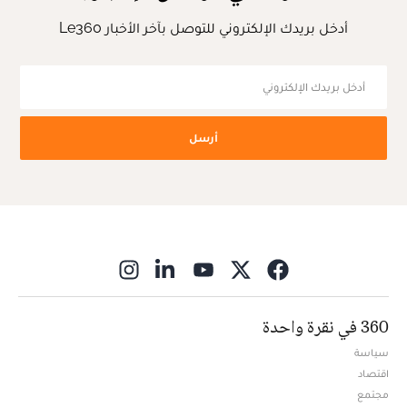
أدخل بريدك الإلكتروني للتوصل بآخر الأخبار Le360
أرسل
ns in new window
360 في نقرة واحدة
سياسة
اقتصاد
مجتمع