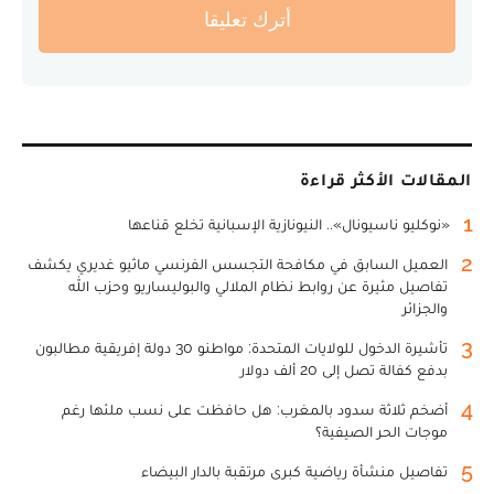
أترك تعليقا
المقالات الأكثر قراءة
1
«نوكليو ناسيونال».. النيونازية الإسبانية تخلع قناعها
2
العميل السابق في مكافحة التجسس الفرنسي ماثيو غديري يكشف
تفاصيل مثيرة عن روابط نظام الملالي والبوليساريو وحزب الله
والجزائر
3
تأشيرة الدخول للولايات المتحدة: مواطنو 30 دولة إفريقية مطالبون
بدفع كفالة تصل إلى 20 ألف دولار
4
أضخم ثلاثة سدود بالمغرب: هل حافظت على نسب ملئها رغم
موجات الحر الصيفية؟
5
تفاصيل منشأة رياضية كبرى مرتقبة بالدار البيضاء