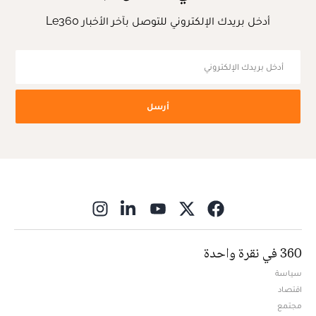
أدخل بريدك الإلكتروني للتوصل بآخر الأخبار Le360
أرسل
ns in new window
360 في نقرة واحدة
سياسة
اقتصاد
مجتمع