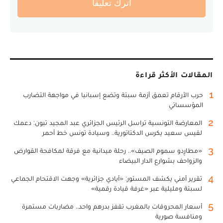
أترك تعليقا
المقالات الأكثر قراءة
1
حرب الأرقام تعمق أزمة سبتة وتضع إسبانيا في مواجهة التضارب
المؤسساتي
2
المعارضة التونسية تراسل الرئيس الجزائري عبد المجيد تبون: دعمك
لقيس سعيد يكرس الدكتاتورية.. وسيادة تونس خط أحمر
3
«مطارِدو سموم الصيف».. رحلة ميدانية مع فرقة لمكافحة القوارض
والزواحف بشوارع الدار البيضاء
4
تقرير أمني يكشف المستور: «أيادي جزائرية» وجهت الاقتحام الجماعي
لسبتة ومليلية عبر «غرفة قيادة رقمية»
5
أسعار المحروقات بالمغرب تقفز بدرهم واحد.. مضاربات مستمرة
ومنافسة صورية