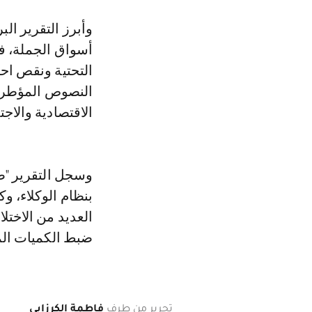
وأبرز التقرير ال
أسواق الجملة، فإ
التحتية ونقص احت
النصوص المؤطرة 
الاقتصادية والا
وسجل التقرير "ص
بنظام الوكلاء، وك
العديد من الاختل
ضبط الكميات المت
تحرير من طرف
فاطمة الكرزابي