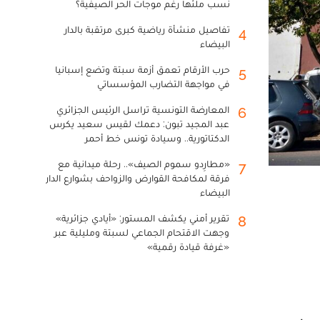
نسب ملئها رغم موجات الحر الصيفية؟
تفاصيل منشأة رياضية كبرى مرتقبة بالدار
4
البيضاء
حرب الأرقام تعمق أزمة سبتة وتضع إسبانيا
5
في مواجهة التضارب المؤسساتي
المعارضة التونسية تراسل الرئيس الجزائري
6
عبد المجيد تبون: دعمك لقيس سعيد يكرس
الدكتاتورية.. وسيادة تونس خط أحمر
«مطارِدو سموم الصيف».. رحلة ميدانية مع
7
فرقة لمكافحة القوارض والزواحف بشوارع الدار
البيضاء
تقرير أمني يكشف المستور: «أيادي جزائرية»
8
وجهت الاقتحام الجماعي لسبتة ومليلية عبر
«غرفة قيادة رقمية»