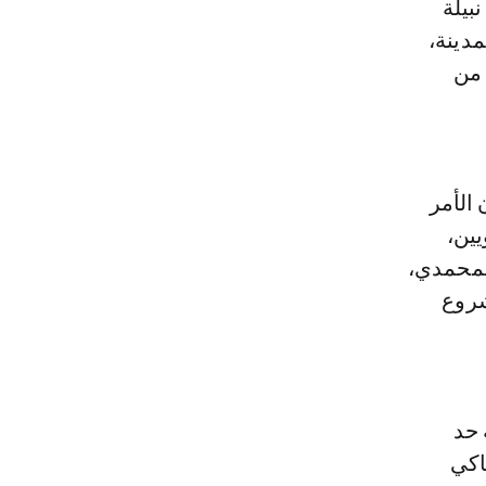
 المدينة،
 من
يضاء، مولاي أحمد أفيلال، في تصريح لـLe360، إن الأمر
ين،
لمحمدي،
شروع
 حد
اكي