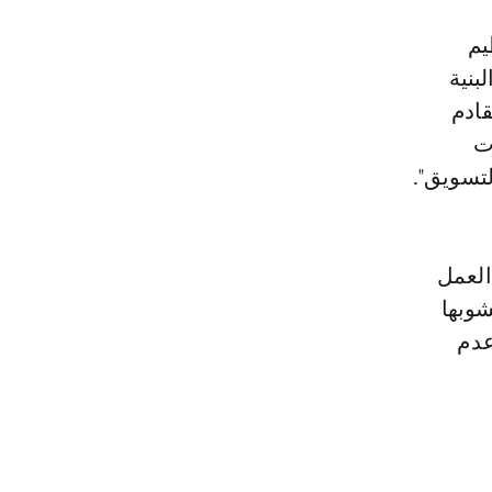
يم
بنية
قادم
ت
لتسويق".
العمل
شوبها
عدم