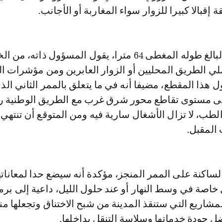
إقبالا كبيرا للزوار سواء المغاربة أو الأجانب.
وسيرفع الممر، البالغ طوله المغطى 64 مترا، يقول المسؤول ذاته،
ي الطريق المحليين أو الزوار العابرين ومن مؤشرات ا
هذا المقطع، مضيفا أنه في ما يتعلق بالممر الثاني الذ
لطب، لا تزال الأشغال سارية فيه ومن المتوقع أن تنتهي
المقبل.
الساكنة على الممر المنجز، مؤكدة أنه سيضع حدا لمعاناته
ل خاصة في وسط النهار أو عند حلول الليل، داعية إلى بر
مشاريع التي ستنقذ المدينة من شبح الاختناق وتجعلها م
 جودة خدماتها وسلاسة التنقل بداخلها.