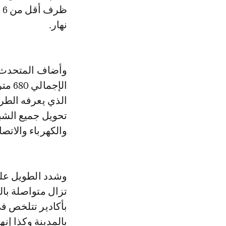
ظ
نهار.
الإج
الذي يعرفه الطر
تحويل جميع الشب
والكهرباء والاتص
وشدد الطويل على 
تزال متواصلة بال
بأكادير تتلخص في
بالمدينة وكذا إن