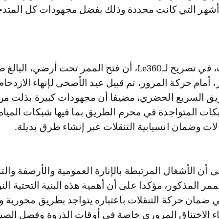
رف أقل من 6 أشهر التي كانت محددة وذلك بفضل مجهودات كل المتد
وأضاف المتحدث، في تصريح لـLe360، أن فتح الممر تحت أرضي، البال
مالي 680 متر، أمام حركة المرور، تم قبيل عيد الأضحى لإنهاء الازدح
يق السريع الحضري، مضيفا أن مجهودات كبيرة بذلت من
كات المتواجدة في محرم الطريق بما فيها شبكات المياه
الات وضمان انسيابية التنقلات عبر إنشاء طرق بديلة.
أن الأشغال المرتبطة بالإنارة العمومية والأرصفة والتزي
ممر المذكور، مؤكدا على أن أهمية هذه البنية التحتية الن
 ضمان حركة التنقلات باعتباره يتواجد بطريق محورية و
هاء الاختناق المروري خاصة في أوقات الذروة وفصل الص