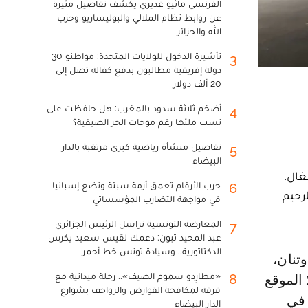
الفرنسي ماثيو غديري يكشف تفاصيل مثيرة
عن روابط نظام الملالي والبوليساريو وحزب
الله والجزائر
تأشيرة الدخول للولايات المتحدة: مواطنو 30
3
دولة إفريقية مطالبون بدفع كفالة تصل إلى
20 ألف دولار
أضخم ثلاثة سدود بالمغرب: هل حافظت على
4
نسب ملئها رغم موجات الحر الصيفية؟
تفاصيل منشأة رياضية كبرى مرتقبة بالدار
5
البيضاء
أقل من 6 أشهر من الأشغال،
حرب الأرقام تعمق أزمة سبتة وتضع إسبانيا
6
رحيم
في مواجهة التضارب المؤسساتي
المعارضة التونسية تراسل الرئيس الجزائري
7
عبد المجيد تبون: دعمك لقيس سعيد يكرس
الدكتاتورية.. وسيادة تونس خط أحمر
«مطارِدو سموم الصيف».. رحلة ميدانية مع
8
أن المشروع الذي يندرج ضمن برنامج التنمية الحضرية لأكادير 2020-2024 الموقع
فرقة لمكافحة القوارض والزواحف بشوارع
جازه في
الدار البيضاء