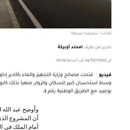
Mhand Oubarka / Le360
تحرير من طرف
امحند أوبركة
في 24/07/2022 على الساعة 10:04
فيديو
وسط استحسان كبير للسكان والزوار، منهيا بذلك كابوس
بوعبيد مع الطريق الوطنية رقم 1.
وأوضح عبد الله الطويل، المدير الإقليمي لوزارة التجهيز والماء لأكادير إداوتنان،