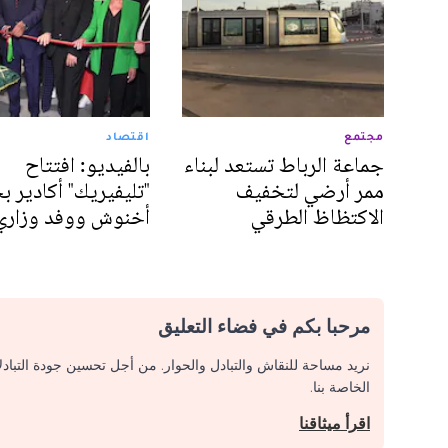
مجتمع
اقتصاد
جماعة الرباط تستعد لبناء
بالفيديو: افتتاح
ممر أرضي لتخفيف
"تليفيريك" أكادير 
الاكتظاظ الطرقي
أخنوش ووفد وزاري
مرحبا بكم في فضاء التعليق
نريد مساحة للنقاش والتبادل والحوار. من أجل تحسين جودة التباد
الخاصة بنا.
اقرأ ميثاقنا