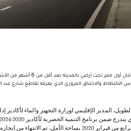
فتحت مصالح وزارة التجهيز والماء بأكادير إداوتنان أول ممر تحت أرضي بالمدينة بعد 
 الاكتظاظ والاختناق المروري الذي يعرفه تقاطع شارع عبد ال
أمام الملك في الرابع من فبراير 2020 بساحة الأمل، تم الانتهاء من إن