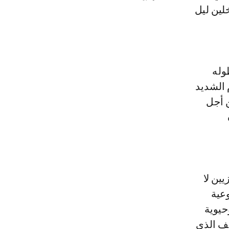
خلين ليل
غ طوله
ام الشديد
 أجل
ين لا
وعية
حيوية
يف الذي