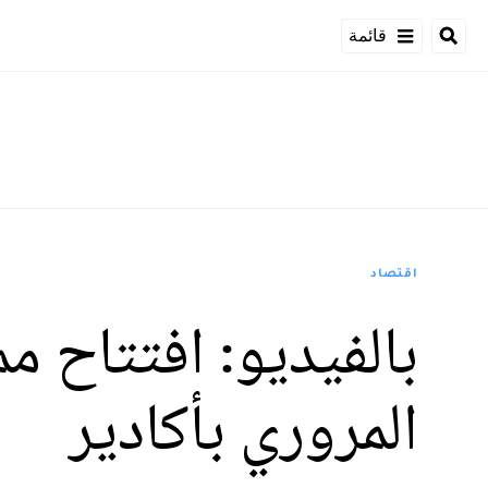
قائمة
اقتصاد
بالفيديو: افتتاح 
المروري بأكادير