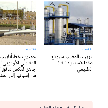
اقتصاد
اقتصاد
قريبا.. المغرب سيوقع
حصري: خط أنابيب ا
عقدا لاستيراد الغاز
المغاربي-الأوروبي 
الطبيعي
جاهزا لعكس تدفق ال
من إسبانيا إلى الم
مرحبا بكم في فضاء التعليق