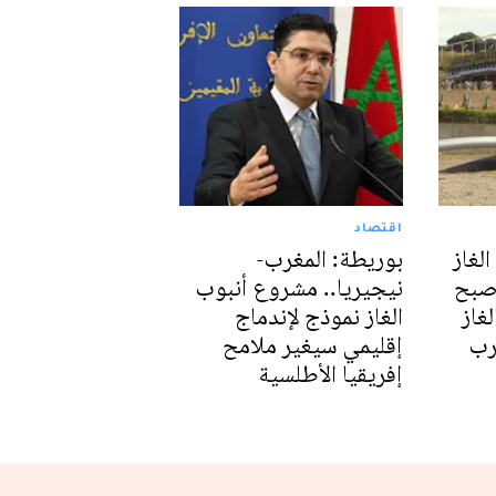
اقتصاد
لغاز
بوريطة: المغرب-
أصبح
نيجيريا.. مشروع أنبوب
غاز
الغاز نموذج لإندماج
غرب
إقليمي سيغير ملامح
إفريقيا الأطلسية