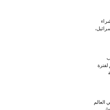
الأول لشراء
سرائيل،
ب
 لفترة
نة
 العالم
از