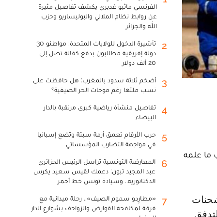
الفرنسي ماثيو غديري يكشف تفاصيل مثيرة
عن روابط نظام الملالي والبوليساريو وحزب
الله والجزائر
تأشيرة الدخول للولايات المتحدة: مواطنو 30
2
دولة إفريقية مطالبون بدفع كفالة تصل إلى
20 ألف دولار
أضخم ثلاثة سدود بالمغرب: هل حافظت على
3
نسب ملئها رغم موجات الحر الصيفية؟
تفاصيل منشأة رياضية كبرى مرتقبة بالدار
4
البيضاء
حرب الأرقام تعمق أزمة سبتة وتضع إسبانيا
5
في مواجهة التضارب المؤسساتي
ب ما علمه
المعارضة التونسية تراسل الرئيس الجزائري
6
عبد المجيد تبون: دعمك لقيس سعيد يكرس
الدكتاتورية.. وسيادة تونس خط أحمر
شحنات
«مطارِدو سموم الصيف».. رحلة ميدانية مع
7
فرقة لمكافحة القوارض والزواحف بشوارع الدار
لتدفق