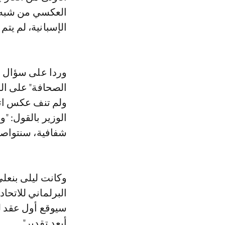
العكسي من شبه ال
الإسبانية، لم يت
الصحافة" على القن
ولم تنف عكس اتجا
الوزير بالقول: "و
شفافية، سنتواص
البرلماني للاتحا
سيوقع أول عقد ل
أبعد تقدير".