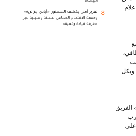
البيضاء
علام
تقرير أمني يكشف المستور: «أيادي جزائرية»
8
وجهت الاقتحام الجماعي لسبتة ومليلية عبر
«غرفة قيادة رقمية»
ث مع
طاقي،
فت
 وبكل
وي طرحه الفريق
غرب
على