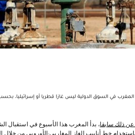
اه المغرب في السوق الدولية ليس غازا قطريا أو إسرائيليا، بحس
، بدأ المغرب هذا الأسبوع في استقبال ال
باستخدام خط أنابيب الغاز المغاربي-الأوروبي من خلال ا