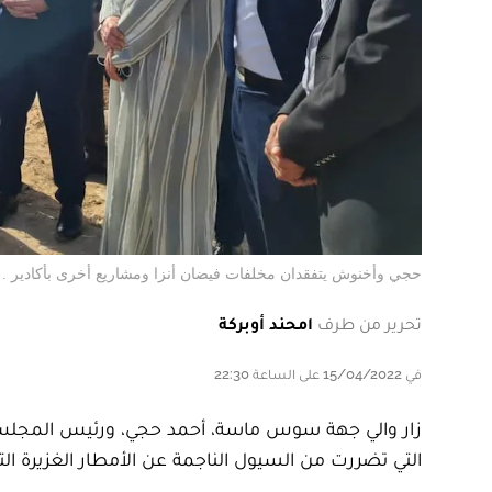
حجي وأخنوش يتفقدان مخلفات فيضان أنزا ومشاريع أخرى بأكادير . DR
تحرير من طرف
امحند أوبركة
في 15/04/2022 على الساعة 22:30
زار والي جهة سوس ماسة، أحمد حجي، ورئيس المجلس ال
التي تضررت من السيول الناجمة عن الأمطار الغزيرة التي 