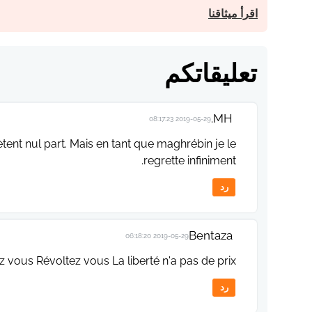
اقرأ ميثاقنا
تعليقاتكم
MH.
2019-05-29 08:17:23
ètent nul part. Mais en tant que maghrébin je le
regrette infiniment.
رد
Bentaza
2019-05-29 06:18:20
z vous Révoltez vous La liberté n'a pas de prix
رد