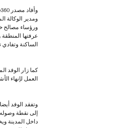
وأفاد مصدر Le360 بأنه على هامش الزيارة قدم كل من مدير شركة العمران،
ومدير الوكالة ال
ورؤساء مصالح خا
عرفتها المنطقة و
الساكنة وتفادي ت
كما زار الوفد ال
العمل لإنهاء ال
وتفقد الوفد أيضا
إلى نقطة وصوله ب
داخل المدينة وي