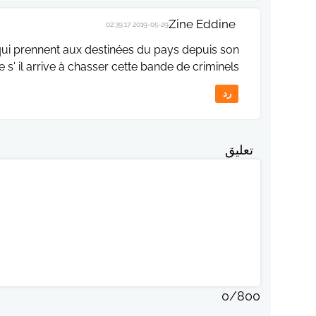
Zine Eddine
2019-05-29 02:39:17
 qui prennent aux destinées du pays depuis son
' il arrive à chasser cette bande de criminels.
رد
تعليق
0
/
800