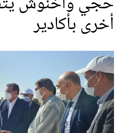
حجي وأخنوش يتفقد
أخرى بأكادير