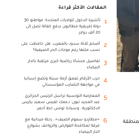
المقالات الأكثر قراءة
تأشيرة الدخول للولايات المتحدة: مواطنو 30
1
دولة إفريقية مطالبون بدفع كفالة تصل إلى
20 ألف دولار
أضخم ثلاثة سدود بالمغرب: هل حافظت على
2
نسب ملئها رغم موجات الحر الصيفية؟
تفاصيل منشأة رياضية كبرى مرتقبة بالدار
3
البيضاء
حرب الأرقام تعمق أزمة سبتة وتضع إسبانيا
4
في مواجهة التضارب المؤسساتي
المعارضة التونسية تراسل الرئيس الجزائري
5
عبد المجيد تبون: دعمك لقيس سعيد يكرس
الدكتاتورية.. وسيادة تونس خط أحمر
«مطارِدو سموم الصيف».. رحلة ميدانية مع
6
لمنطقة
فرقة لمكافحة القوارض والزواحف بشوارع
الدار البيضاء