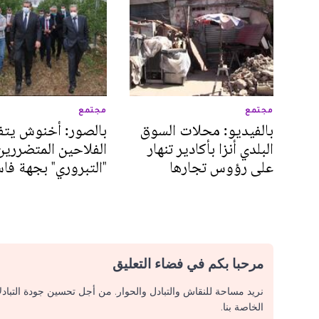
مجتمع
مجتمع
بالفيديو: محلات السوق
بالصور: أخنوش يتف
البلدي أنزا بأكادير تنهار
الفلاحين المتضررين
على رؤوس تجارها
"التبروري" بجهة فا
مرحبا بكم في فضاء التعليق
نريد مساحة للنقاش والتبادل والحوار. من أجل تحسين جودة التباد
الخاصة بنا.