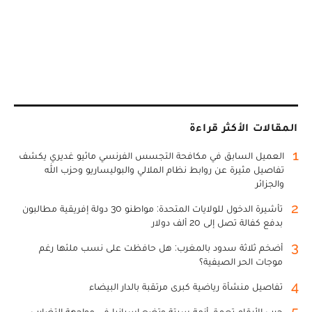
المقالات الأكثر قراءة
1
العميل السابق في مكافحة التجسس الفرنسي ماثيو غديري يكشف
تفاصيل مثيرة عن روابط نظام الملالي والبوليساريو وحزب الله
والجزائر
2
تأشيرة الدخول للولايات المتحدة: مواطنو 30 دولة إفريقية مطالبون
بدفع كفالة تصل إلى 20 ألف دولار
3
أضخم ثلاثة سدود بالمغرب: هل حافظت على نسب ملئها رغم
موجات الحر الصيفية؟
4
تفاصيل منشأة رياضية كبرى مرتقبة بالدار البيضاء
5
حرب الأرقام تعمق أزمة سبتة وتضع إسبانيا في مواجهة التضارب