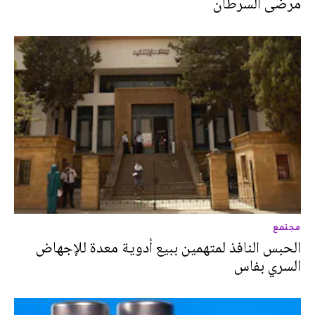
مرضى السرطان
مجتمع
الحبس النافذ لمتهمين ببيع أدوية معدة للإجهاض
السري بفاس‎‎