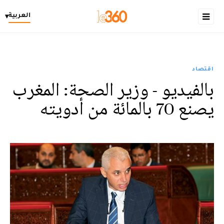
العربية
▾
اقتصاد
بالفيديو - وزير الصحة: المغرب
يصنع 70 بالمائة من أدويته