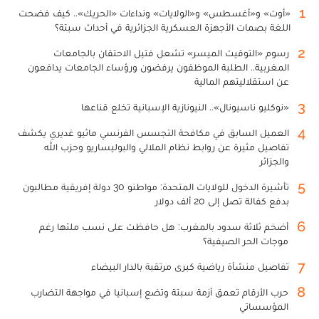
1
«أوت» و«أغسطس» و«الولايات» ونداءات «الحريك».. كيف فضحت
اللغة بصمات الأجهزة العسكرية الجزائرية في أحداث سبتة؟
2
رسوم «التوقيت الميسر» تشعل فتيل الاحتقان بالجامعات
المغربية.. الطلبة الموظفون يرفضون ورؤساء الجامعات يدافعون
عن استقلاليتهم المالية
3
«نوكليو ناسيونال».. النيونازية الإسبانية تخلع قناعها
4
العميل السابق في مكافحة التجسس الفرنسي ماثيو غديري يكشف
تفاصيل مثيرة عن روابط نظام الملالي والبوليساريو وحزب الله
والجزائر
5
تأشيرة الدخول للولايات المتحدة: مواطنو 30 دولة إفريقية مطالبون
بدفع كفالة تصل إلى 20 ألف دولار
6
أضخم ثلاثة سدود بالمغرب: هل حافظت على نسب ملئها رغم
موجات الحر الصيفية؟
7
تفاصيل منشأة رياضية كبرى مرتقبة بالدار البيضاء
8
حرب الأرقام تعمق أزمة سبتة وتضع إسبانيا في مواجهة التضارب
المؤسساتي