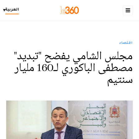
العربية
▾
اقتصاد
مجلس الشامي يفضح "تبديد"
مصطفى الباكوري لـ160 مليار
سنتيم