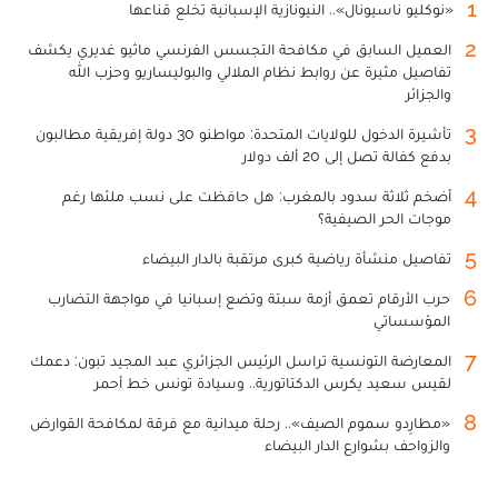
1
«نوكليو ناسيونال».. النيونازية الإسبانية تخلع قناعها
2
العميل السابق في مكافحة التجسس الفرنسي ماثيو غديري يكشف
تفاصيل مثيرة عن روابط نظام الملالي والبوليساريو وحزب الله
والجزائر
3
تأشيرة الدخول للولايات المتحدة: مواطنو 30 دولة إفريقية مطالبون
بدفع كفالة تصل إلى 20 ألف دولار
4
أضخم ثلاثة سدود بالمغرب: هل حافظت على نسب ملئها رغم
موجات الحر الصيفية؟
5
تفاصيل منشأة رياضية كبرى مرتقبة بالدار البيضاء
6
حرب الأرقام تعمق أزمة سبتة وتضع إسبانيا في مواجهة التضارب
المؤسساتي
7
المعارضة التونسية تراسل الرئيس الجزائري عبد المجيد تبون: دعمك
لقيس سعيد يكرس الدكتاتورية.. وسيادة تونس خط أحمر
8
«مطارِدو سموم الصيف».. رحلة ميدانية مع فرقة لمكافحة القوارض
والزواحف بشوارع الدار البيضاء