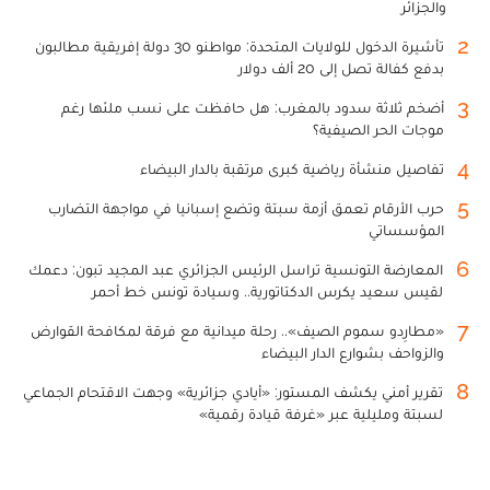
والجزائر
2
تأشيرة الدخول للولايات المتحدة: مواطنو 30 دولة إفريقية مطالبون
بدفع كفالة تصل إلى 20 ألف دولار
3
أضخم ثلاثة سدود بالمغرب: هل حافظت على نسب ملئها رغم
موجات الحر الصيفية؟
4
تفاصيل منشأة رياضية كبرى مرتقبة بالدار البيضاء
5
حرب الأرقام تعمق أزمة سبتة وتضع إسبانيا في مواجهة التضارب
المؤسساتي
6
المعارضة التونسية تراسل الرئيس الجزائري عبد المجيد تبون: دعمك
لقيس سعيد يكرس الدكتاتورية.. وسيادة تونس خط أحمر
7
«مطارِدو سموم الصيف».. رحلة ميدانية مع فرقة لمكافحة القوارض
والزواحف بشوارع الدار البيضاء
8
تقرير أمني يكشف المستور: «أيادي جزائرية» وجهت الاقتحام الجماعي
لسبتة ومليلية عبر «غرفة قيادة رقمية»