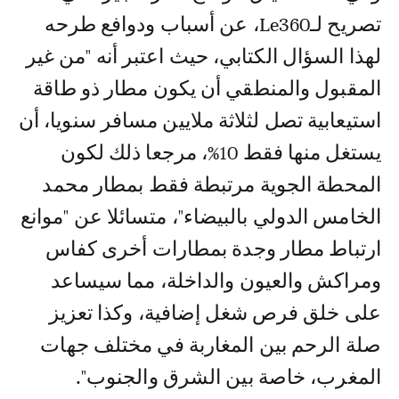
تصريح لـLe360، عن أسباب ودوافع طرحه
لهذا السؤال الكتابي، حيث اعتبر أنه "من غير
المقبول والمنطقي أن يكون مطار ذو طاقة
استيعابية تصل لثلاثة ملايين مسافر سنويا، أن
يستغل منها فقط 10%، مرجعا ذلك لكون
المحطة الجوية مرتبطة فقط بمطار محمد
الخامس الدولي بالبيضاء"، متسائلا عن "موانع
ارتباط مطار وجدة بمطارات أخرى كفاس
ومراكش والعيون والداخلة، مما سيساعد
على خلق فرص شغل إضافية، وكذا تعزيز
صلة الرحم بين المغاربة في مختلف جهات
المغرب، خاصة بين الشرق والجنوب".