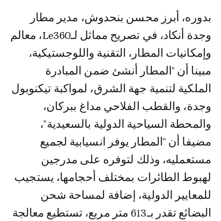
بدوره، أبرز محسن بنحدوش، مدير مطار
وجدة أنكاد، في تصريح مماثل لـLe360، معالم
وإمكانيات المطار، التقنية واللوجستيكية،
مبينا أن "المطار أنشئ ضمن المبادرة
الملكية لتنمية جهة الشرق، لمواكبة تيكنوبول
وجدة، والقطب الفلاحي مداغ ببركان،
والمحطة السياحية الدولية بالسعيدية"،
مضيفا أن "المطار يوفر انسيابية لجميع
مستعمليه، وذلك لتوفره على مدرجين
لهبوط الطائرات بمختلف أحجامها، يستجيب
للمعايير الدولية، إضافة لمساحة شحن
البضائع تقدر بـ613 متر مربع، تستطيع معالجة